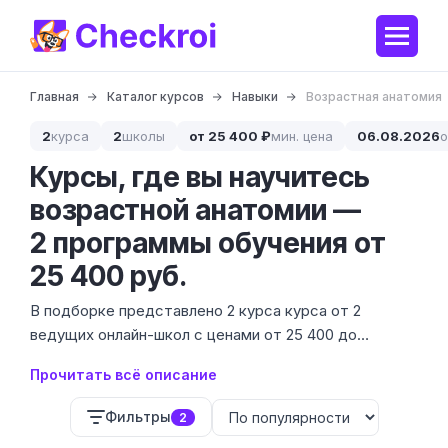
Главная
Каталог курсов
Навыки
Возрастная анатомия
2
курса
2
школы
от 25 400 ₽
мин. цена
06.08.2026
о
Курсы, где вы научитесь
возрастной анатомии —
2 программы обучения от
25 400 руб.
В подборке представлено 2 курса курса от 2
ведущих онлайн-школ с ценами от 25 400 до
30 900 ₽. Возрастная анатомия — это не просто
Прочитать всё описание
школьный учебник, а фундаментальные знания о том,
как меняется тело человека от рождения до
Фильтры
2
зрелости.