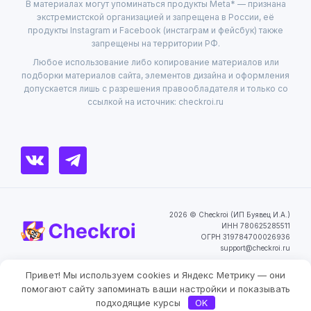
В материалах могут упоминаться продукты Meta* — признана
экстремистской организацией и запрещена в России, её
продукты Instagram и Facebook (инстаграм и фейсбук) также
запрещены на территории РФ.
Любое использование либо копирование материалов или
подборки материалов сайта, элементов дизайна и оформления
допускается лишь с разрешения правообладателя и только со
ссылкой на источник: checkroi.ru
2026 © Checkroi (ИП Буявец И.А.)
ИНН 780625285511
ОГРН 319784700026936
support@checkroi.ru
Привет! Мы используем cookies и Яндекс Метрику — они
Пользовательское
Политика
Согласие на обработку
соглашение
конфиденциальности
персональных данных
Фильтры
помогают сайту запоминать ваши настройки и показывать
подходящие курсы
OK