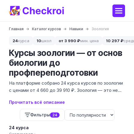
Главная
Каталог курсов
Навыки
Зоология
24
курса
10
школ
от 3 990 ₽
мин. цена
10 297 ₽
сред
Курсы зоологии — от основ
биологии до
профпереподготовки
На платформе собрано 24 курса курсов по зоологии
с ценами от 4 660 до 39 910 ₽. Зоология — это не
просто любовь к животным, а глубокое понимание
Прочитать всё описание
их анатомии, физиологии и поведения в
естественной среде.
Фильтры
24
24 курса