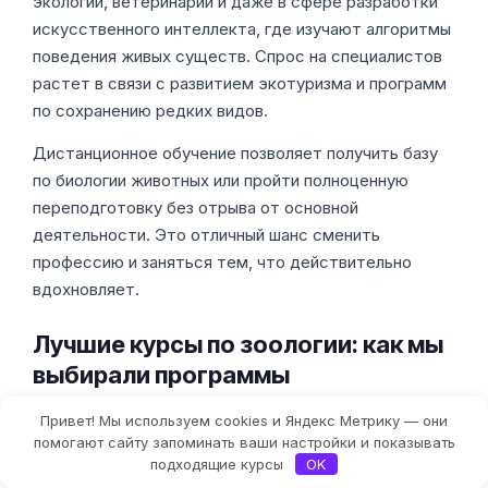
экологии, ветеринарии и даже в сфере разработки
искусственного интеллекта, где изучают алгоритмы
поведения живых существ. Спрос на специалистов
растет в связи с развитием экотуризма и программ
по сохранению редких видов.
Дистанционное обучение позволяет получить базу
по биологии животных или пройти полноценную
переподготовку без отрыва от основной
деятельности. Это отличный шанс сменить
профессию и заняться тем, что действительно
вдохновляет.
Лучшие курсы по зоологии: как мы
выбирали программы
При составлении рейтинга мы ориентировались на
Привет! Мы используем cookies и Яндекс Метрику — они
Фильтры
три ключевых фактора: квалификация
помогают сайту запоминать ваши настройки и показывать
подходящие курсы
OK
преподавателей, актуальность научной базы и