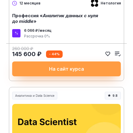
Нетология
12 месяцев
Профессия «
Аналитик данных с нуля
до middle
»
6 066 ₽/месяц
Рассрочка 0%
260 000 ₽
145 600 ₽
- 44%
На сайт курса
Аналитика и Data Science
9.8