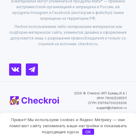
В материалах могут упоминаться продукты Meta* — признана
экстремистской организацией и запрещена в России, её
продукты Instagram и Facebook (инстаграм и фейсбук) также
запрещены на территории РФ.
Любое использование либо копирование материалов или
подборки материалов сайта, элементов дизайна и оформления
допускается лишь с разрешения правообладателя и только со
ссылкой на источник: checkroi.ru
2026 © Checkroi (ИП Буявец И.А.)
ИНН 780625285511
ОГРН 319784700026936
support@checkroi.ru
Привет! Мы используем cookies и Яндекс Метрику — они
Пользовательское
Политика
Согласие на обработку
соглашение
конфиденциальности
персональных данных
Фильтры
помогают сайту запоминать ваши настройки и показывать
подходящие курсы
OK