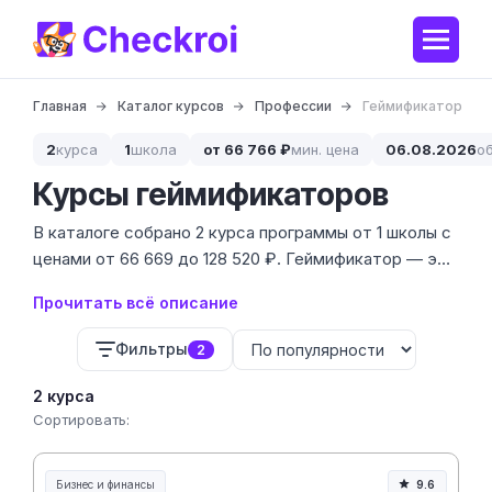
Главная
Каталог курсов
Профессии
Геймификатор
2
курса
1
школа
от 66 766 ₽
мин. цена
06.08.2026
о
Курсы геймификаторов
В каталоге собрано 2 курса программы от 1 школы с
ценами от 66 669 до 128 520 ₽. Геймификатор — это
стратег, который превращает скучные рабочие или
Прочитать всё описание
учебные процессы в захватывающую игру, повышая
лояльность и продажи.
Фильтры
2
2 курса
Сортировать:
Бизнес и финансы
9.6