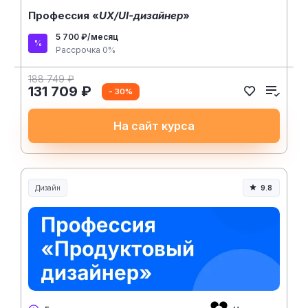
Профессия «
UX/UI-дизайнер
»
5 700 ₽/месяц
Рассрочка 0%
188 749 ₽
131 709 ₽
- 30%
На сайт курса
Дизайн
9.8