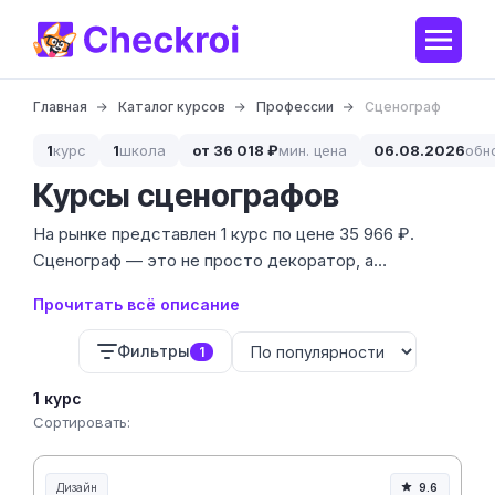
Главная
Каталог курсов
Профессии
Сценограф
1
курс
1
школа
от 36 018 ₽
мин. цена
06.08.2026
обн
Курсы сценографов
На рынке представлен 1 курс по цене 35 966 ₽.
Сценограф — это не просто декоратор, а
полноценный соавтор спектакля или фильма,
Прочитать всё описание
который отвечает за визуальный мир постановки.
Мы изучили программу обучения, чтобы убедиться:
Фильтры
1
курс дает реальные навыки работы с
пространством, светом и костюмами, а не только
1 курс
теорию из учебников.
Сортировать:
Дизайн
9.6