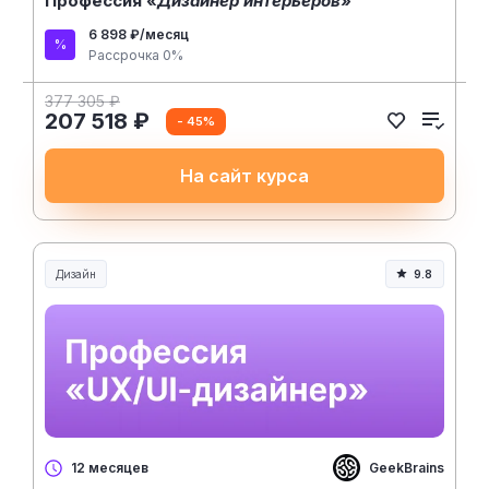
Профессия «
Дизайнер интерьеров
»
6 898 ₽/месяц
Рассрочка 0%
377 305 ₽
207 518 ₽
- 45%
На сайт курса
Дизайн
9.8
GeekBrains
12 месяцев