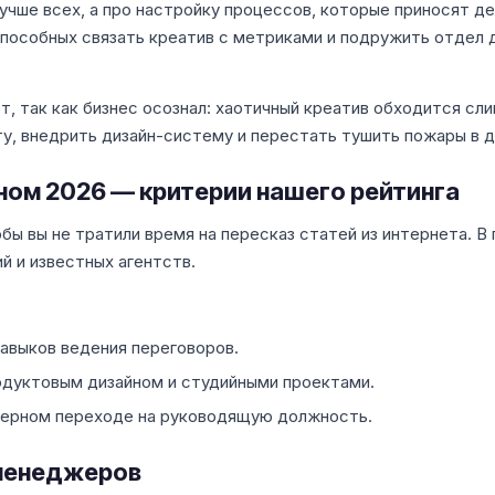
чше всех, а про настройку процессов, которые приносят де
способных связать креатив с метриками и подружить отдел 
, так как бизнес осознал: хаотичный креатив обходится сл
у, внедрить дизайн-систему и перестать тушить пожары в д
ном 2026 — критерии нашего рейтинга
ы вы не тратили время на пересказ статей из интернета. В
й и известных агентств.
 навыков ведения переговоров.
одуктовым дизайном и студийными проектами.
ьерном переходе на руководящую должность.
-менеджеров