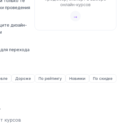
м только те
онлайн-курсов
ки проведения
→
щите дизайн-
м
 для перехода
вле
Дороже
По рейтингу
Новинки
По скидке
т
ет курсов