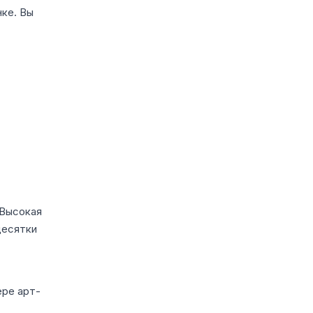
нке. Вы
 Высокая
десятки
ере арт-