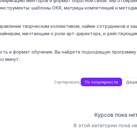
валификацию менторов и формат обратной связи. Мы отбирае
 инструменты: шаблоны OKR, матрицы компетенций и методи
равлении творческим коллективом, найме сотрудников и за
зайнерам, мечтающим о роли арт-директора, и действующи
ость и формат обучения. Вы найдете подходящую программу
ко минут.
Сортировать:
По популярности
Деше
Курсов пока не
В этой категории пока н