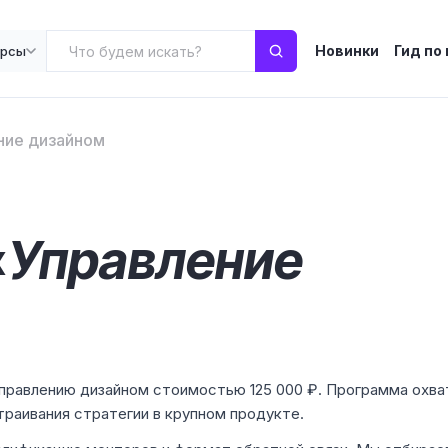
Новинки
Гид по
урсы
ние дизайном
«
Управление
управлению дизайном стоимостью 125 000 ₽. Программа охва
раивания стратегии в крупном продукте.