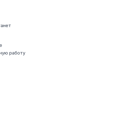
танет
е
ную работу