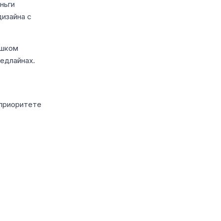
ньги
дизайна с
ишком
едлайнах.
 приоритете