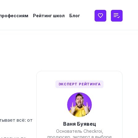
 профессиям
Рейтинг школ
Блог
ЭКСПЕРТ РЕЙТИНГА
тывает всё: от
Ваня Буявец
Основатель Checkroi,
продюсер, эксперт в выборе