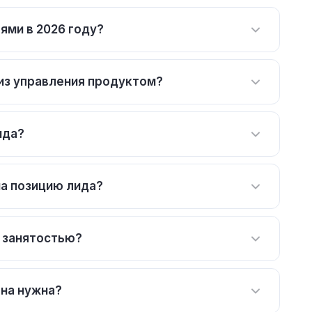
ями в 2026 году?
из управления продуктом?
ида?
на позицию лида?
й занятостью?
она нужна?