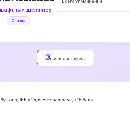
Всего упоминаний
шафтный дизайнер
Спикер
3
преподаёт курса
 бульвар, ЖК «
Царская площадь
», «
Небо
» и