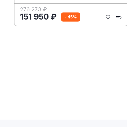
276 273 ₽
151 950 ₽
- 45%