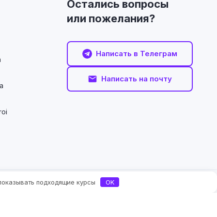
Остались вопросы
или пожелания?
Написать в Телеграм
а
Написать на почту
а
oi
 показывать подходящие курсы
OK
ых затрат для вас. Это помогает нам поддерживать проект и
ламодателе по ссылкам в статье.
»
gram и Facebook (инстаграм и фейсбук) также запрещены на