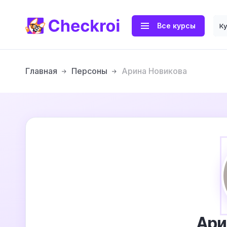
Все курсы
К
Главная
Персоны
Арина Новикова
Ари