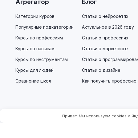
Агрегатор
Блог
Категории курсов
Статьи о нейросетях
Популярные подкатегории
Актуальное в 2026 году
Курсы по профессиям
Статьи о профессиях
Курсы по навыкам
Статьи о маркетинге
Курсы по инструментам
Статьи о программирова
Курсы для людей
Статьи о дизайне
Сравнение школ
Как получить профессию
Привет! Мы используем cookies и Я
Этот сайт содержит партнёрские ссылки. Мы можем получить
предоставлять актуальную инфор
В материалах могут упоминаться продукты Meta* — признан