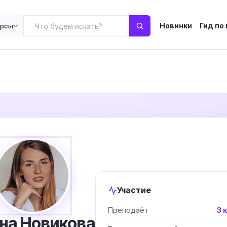
Новинки
Гид по
урсы
Участие
Преподаёт
3 
на Новикова