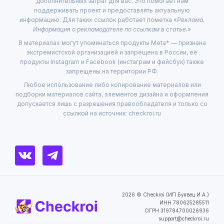
дополнительных затрат для вас. Это помогает нам
поддерживать проект и предоставлять актуальную
информацию. Для таких ссылок работает пометка «
Реклама.
Информация о рекламодателе по ссылкам в статье.
»
В материалах могут упоминаться продукты Meta* — признана
экстремистской организацией и запрещена в России, её
продукты Instagram и Facebook (инстаграм и фейсбук) также
запрещены на территории РФ.
Любое использование либо копирование материалов или
подборки материалов сайта, элементов дизайна и оформления
допускается лишь с разрешения правообладателя и только со
ссылкой на источник: checkroi.ru
2026 © Checkroi (ИП Буявец И.А.)
ИНН 780625285511
ОГРН 319784700026936
support@checkroi.ru