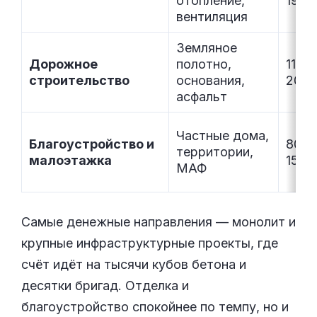
отопление,
190 
вентиляция
Земляное
Дорожное
полотно,
110 
строительство
основания,
200 
асфальт
Частные дома,
Благоустройство и
80 0
территории,
малоэтажка
150 
МАФ
Самые денежные направления — монолит и
крупные инфраструктурные проекты, где
счёт идёт на тысячи кубов бетона и
десятки бригад. Отделка и
благоустройство спокойнее по темпу, но и