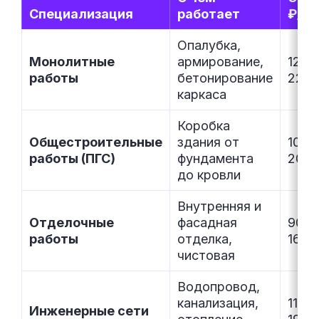
Специализация
работает
₽/м
Опалубка,
Монолитные
армирование,
120 
работы
бетонирование
220 
каркаса
Коробка
Общестроительные
здания от
100 
работы (ПГС)
фундамента
200 
до кровли
Внутренняя и
Отделочные
фасадная
90 0
работы
отделка,
160 
чистовая
Водопровод,
канализация,
110 
Инженерные сети