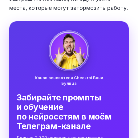
места, которые могут затормозить работу.
Канал основателя Checkroi Вани
Буявца
Забирайте промпты
и обучение
по нейросетям в моём
Телеграм-канале
Больше 3 700 человек уже применяют