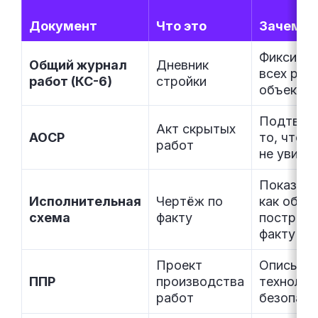
Документ
Что это
Зачем н
Фиксируе
Общий журнал
Дневник
всех раб
работ (КС-6)
стройки
объекте
Подтвер
Акт скрытых
АОСР
то, что 
работ
не увиде
Показыва
Исполнительная
Чертёж по
как объе
схема
факту
построен
факту
Проект
Описыва
ППР
производства
технолог
работ
безопасн