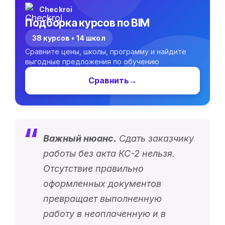
Checkroi
Подборка курсов по BIM
38 курсов • 14 школ
Сравните цены, школы, программу и найдите
выгодные предложения по обучению
Сравнить
→
Важный нюанс.
Сдать заказчику
работы без акта КС-2 нельзя.
Отсутствие правильно
оформленных документов
превращает выполненную
работу в неоплаченную и в