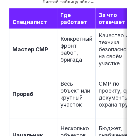
Листай таблицу вбок
→
Где
За что
Специалист
работает
отвечает
Качество и
Конкретный
техника
фронт
Мастер СМР
безопасности
работ,
на своём
бригада
участке
Весь
СМР по
объект или
проекту, срок
Прораб
крупный
документы,
участок
охрана труда
Несколько
Бюджет,
Начальник
объектов
снабжение,