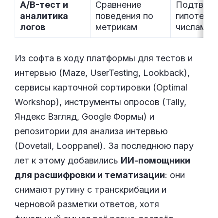
A/B-тест и
Сравнение
Подтвер
аналитика
поведения по
гипотезу
логов
метрикам
числами
Из софта в ходу платформы для тестов и
интервью (Maze, UserTesting, Lookback),
сервисы карточной сортировки (Optimal
Workshop), инструменты опросов (Tally,
Яндекс Взгляд, Google Формы) и
репозитории для анализа интервью
(Dovetail, Looppanel). За последнюю пару
лет к этому добавились
ИИ-помощники
для расшифровки и тематизации
: они
снимают рутину с транскрибации и
черновой разметки ответов, хотя