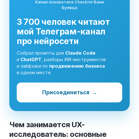
Канал основателя Checkroi Вани
Буявца
3 700 человек читают
мой Телеграм-канал
про нейросети
Собрал промпты для
Claude Code
и
ChatGPT
, разборы ИИ-инструментов
и лайфхаки по
продвижению бизнеса
в одном месте
Присоединиться
→
Чем занимается UX-
исследователь: основные