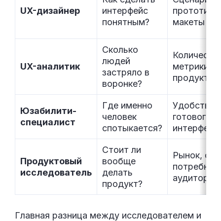
UX-дизайнер
интерфейс
прототипы
понятным?
макеты в F
Сколько
Количеств
людей
UX-аналитик
метрики
застряло в
продукта
воронке?
Где именно
Удобство 
Юзабилити-
человек
готового
специалист
спотыкается?
интерфейс
Стоит ли
Рынок, спр
Продуктовый
вообще
потребнос
исследователь
делать
аудитории
продукт?
Главная разница между исследователем и