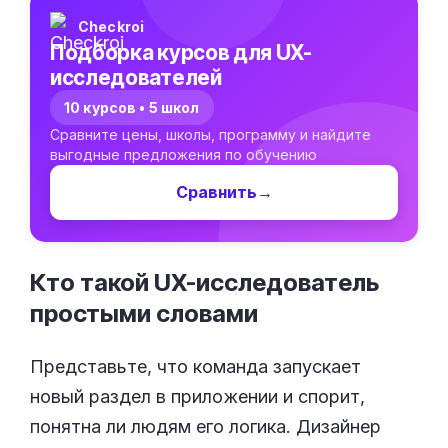
Checkroi
Подборка курсов для UX-
исследователей
10 курсов • 5 школ
Сравните цены, школы, программу и найдите
выгодные предложения по обучению
Сравнить
→
Кто такой UX-исследователь
простыми
словами
Представьте, что команда запускает
новый раздел в приложении и спорит,
понятна ли людям его логика. Дизайнер