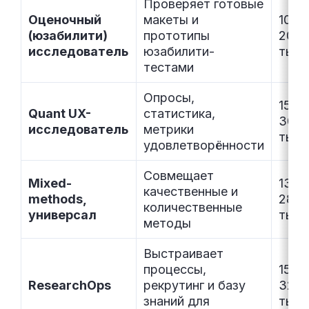
Проверяет готовые
Оценочный
макеты и
100–
(юзабилити)
прототипы
200
исследователь
юзабилити-
тыс.
тестами
Опросы,
150–
Quant UX-
статистика,
300
исследователь
метрики
тыс.
удовлетворённости
Совмещает
Mixed-
130–
качественные и
methods,
280
количественные
универсал
тыс.
методы
Выстраивает
процессы,
150–
ResearchOps
рекрутинг и базу
320
знаний для
тыс.