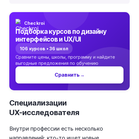
Checkroi
Подборка курсов по дизайну
интерфейсов и UX/UI
106 курсов • 36 школ
Сравните цены, школы, программу и найдите
выгодные предложения по обучению
Сравнить
→
Специализации
UX-исследователя
Внутри профессии есть несколько
направлений: кто-то ищет новые