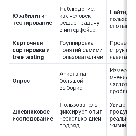
Наблюдение,
Найти, гд
Юзабилити-
как человек
пользова
тестирование
решает задачу
спотыкае
в интерфейсе
Карточная
Группировка
Проверит
сортировка и
понятий самими
структуру
tree testing
пользователями
навигаци
Измерить
Анкета на
мнение и
Опрос
большой
частоту
выборке
проблем
Пользователь
Увидеть
Дневниковое
фиксирует опыт
продукт 
исследование
несколько дней
реальной
подряд
жизни