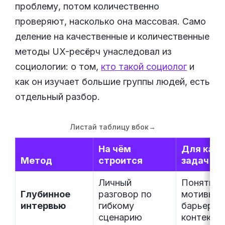
проблему, потом количественно
проверяют, насколько она массовая. Само
деление на качественные и количественные
методы UX-ресёрч унаследовал из
социологии: о том,
кто такой социолог
и
как он изучает большие группы людей, есть
отдельный разбор.
Листай таблицу вбок
→
На чём
Для каки
Метод
строится
задач
Личный
Понять
Глубинное
разговор по
мотивы,
интервью
гибкому
барьеры 
сценарию
контекст