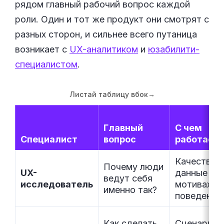
рядом главный рабочий вопрос каждой
роли. Один и тот же продукт они смотрят с
разных сторон, и сильнее всего путаница
возникает с
UX-аналитиком
и
юзабилити-
специалистом
.
Листай таблицу вбок
→
Главный
С чем
Специалист
вопрос
работает
Качествен
Почему люди
UX-
данные о
ведут себя
исследователь
мотивах и
именно так?
поведении
Как сделать
Сценарии,