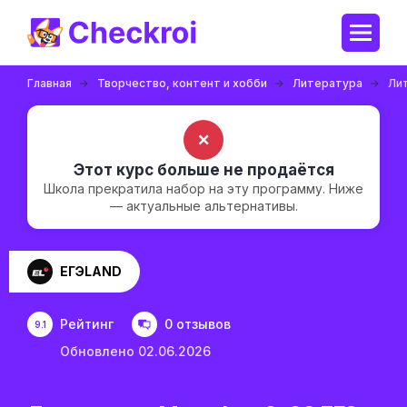
Главная
Творчество, контент и хобби
Литература
Ли
✗
Этот курс больше не продаётся
Школа прекратила набор на эту программу. Ниже
— актуальные альтернативы.
ЕГЭLAND
Рейтинг
0 отзывов
9.1
Обновлено 02.06.2026