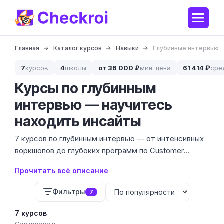
Главная
Каталог курсов
Навыки
Глубинные интервью
7
курсов
4
школы
от 36 000 ₽
мин. цена
61 414 ₽
сре
Курсы по глубинным
интервью — научитесь
находить инсайты
7 курсов по глубинным интервью — от интенсивных
воркшопов до глубоких программ по Customer
Development. Мы изучили предложения 2 школ с
Прочитать всё описание
ценами от 38 500 до 92 000 ₽, чтобы вы могли
выбрать обучение под свои задачи.
Фильтры
7
7 курсов