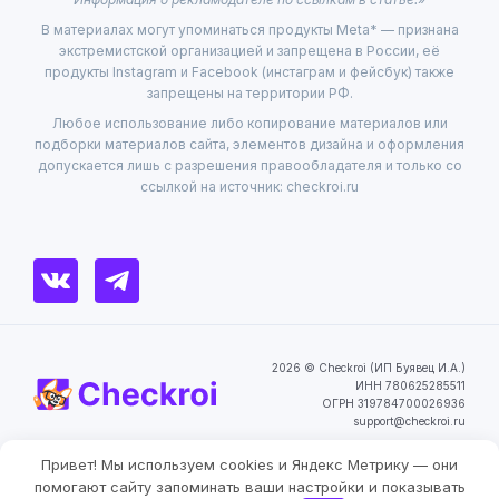
В материалах могут упоминаться продукты Meta* — признана
экстремистской организацией и запрещена в России, её
продукты Instagram и Facebook (инстаграм и фейсбук) также
запрещены на территории РФ.
Любое использование либо копирование материалов или
подборки материалов сайта, элементов дизайна и оформления
допускается лишь с разрешения правообладателя и только со
ссылкой на источник: checkroi.ru
2026 © Checkroi (ИП Буявец И.А.)
ИНН 780625285511
ОГРН 319784700026936
support@checkroi.ru
Привет! Мы используем cookies и Яндекс Метрику — они
Пользовательское
Политика
Согласие на обработку
соглашение
конфиденциальности
персональных данных
Фильтры
помогают сайту запоминать ваши настройки и показывать