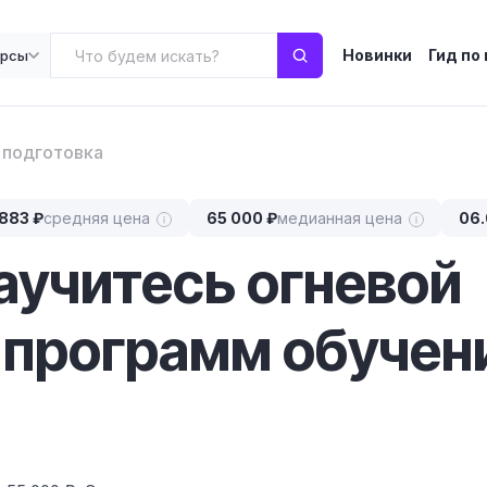
Новинки
Гид по
урсы
 подготовка
 883 ₽
средняя цена
65 000 ₽
медианная цена
06.
научитесь огневой
 программ обучен