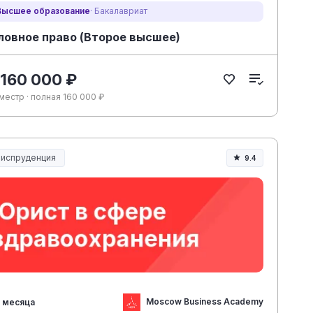
Высшее образование
· Бакалавриат
ловное право (Второе высшее)
 160 000 ₽
местр · полная 160 000 ₽
испруденция
9.4
испруденция и право
Moscow Business Academy
 месяца