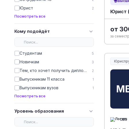
Высше
Юрист
2
Юрист 
Посмотреть все
от 30
Кому подойдёт
за семестр
Студентам
5
Юриспр
Новичкам
3
Юриспру
Тем, кто хочет получить диплом, чтобы работать официально
2
Выпускникам 11 класса
1
Выпускникам вузов
1
Посмотреть все
Уровень образования
CBS