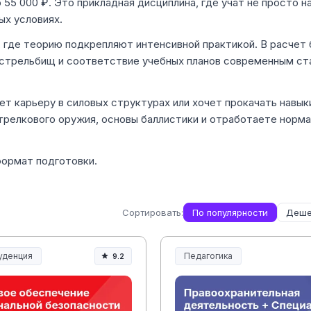
 55 000 ₽. Это прикладная дисциплина, где учат не просто н
ых условиях.
 где теорию подкрепляют интенсивной практикой. В расчет 
 стрельбищ и соответствие учебных планов современным с
ет карьеру в силовых структурах или хочет прокачать навык
трелкового оружия, основы баллистики и отработаете норм
формат подготовки.
Сортировать:
По популярности
Деше
уденция
Педагогика
9.2
денция и право
Образование и педагогика