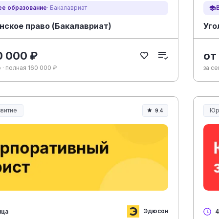
е образование
· Бакалавриат
нское право (Бакалавриат)
Уго
0 000 ₽
от
 · полная 160 000 ₽
за се
витие
Юр
9.4
Юр
Эдюсон
яца
4