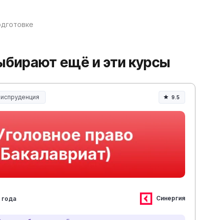
одготовке
выбирают ещё и эти курсы
испруденция
9.5
испруденция и право
Синергия
 года