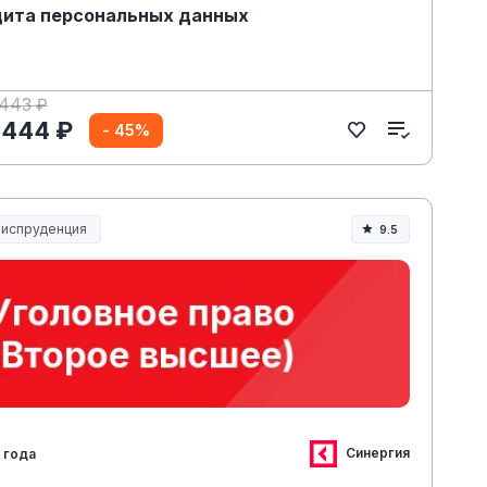
ита персональных данных
 443 ₽
 444 ₽
- 45%
испруденция
9.5
испруденция и право
Синергия
 года