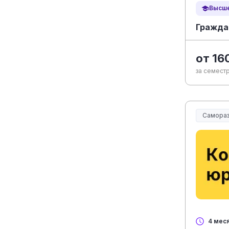
Высше
Гражда
от 16
за семестр
Самораз
4 мес