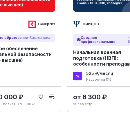
Синергия
НИИДПО
Среднее
·
е образование
· Бакалавриат
профессиональное
ое обеспечение
Начальная военная
альной безопасности
подготовка (НВП):
е высшее)
особенности преподав
средней школе и СПО 
525 ₽/месяц
колледж)
Рассрочка 0%
0 000 ₽
от 6 300 ₽
 · полная 370 000 ₽
за семестр