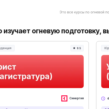
Это все курсы по огневой п
то изучает огневую подготовку, 
уденция
Юр
9.5
денция и право
Юр
Синергия
4