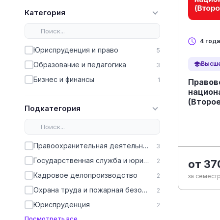
Категория
4 года
Юриспруденция и право
5
Высше
Образование и педагогика
3
Бизнес и финансы
1
Правов
национ
(Второ
Подкатегория
Правоохранительная деятельность
3
Государственная служба и юриспруденция
2
от 37
Кадровое делопроизводство
2
за семестр
Охрана труда и пожарная безопасность
2
Юриспруденция
2
Посмотреть все