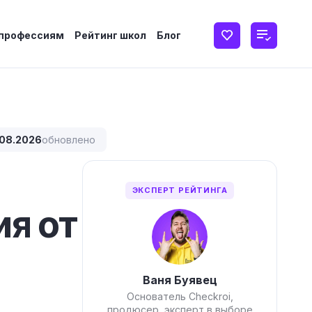
 профессиям
Рейтинг школ
Блог
08.2026
обновлено
ЭКСПЕРТ РЕЙТИНГА
ия от
Ваня Буявец
Основатель Checkroi,
продюсер, эксперт в выборе