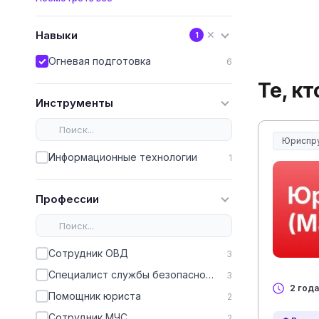
Навыки
✕
1
Огневая подготовка
6
Те, к
Инструменты
Юриспр
Юриспру
Информационные технологии
1
Профессии
Сотрудник ОВД
3
Специалист службы безопасности
3
2 года
Помощник юриста
2
Сотрудник МЧС
2