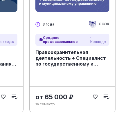
ОСЭК
3 года
Среднее
·
Колледж
профессиональное
Колледж
Правоохранительная
деятельность + Специалист
ания в
по государственному и
(СПО,
муниципальному управлению
от 65 000 ₽
за семестр