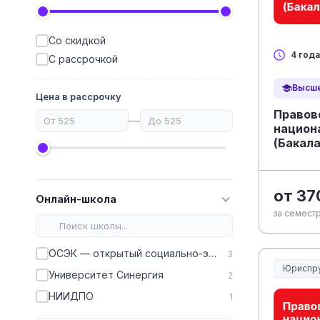
Со скидкой
4 года
С рассрочкой
Высше
Цена в рассрочку
Правов
—
национ
(Бакал
от 37
Онлайн-школа
за семестр
ОСЭК — открытый социально-экономический колледж
3
Юриспр
Университет Синергия
2
Юриспру
НИИДПО
1