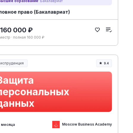
Высшее образование
· Бакалавриат
ловное право (Бакалавриат)
 160 000 ₽
местр · полная 160 000 ₽
испруденция
9.4
испруденция и право
Moscow Business Academy
 месяца