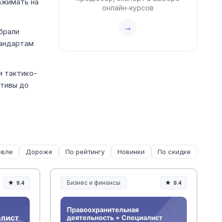
ажимать на
онлайн-курсов
→
брали
тандартам
и тактико-
ативы до
вле
Дороже
По рейтингу
Новинки
По скидке
Бизнес и финансы
9.4
9.4