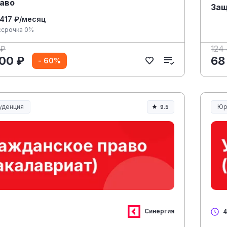
аво
Защ
 417 ₽/месяц
ссрочка 0%
 ₽
124
00 ₽
68
- 60%
уденция
Юр
9.5
денция и право
Юр
Синергия
4