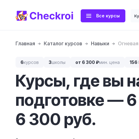
Все курсы
К
Главная
Каталог курсов
Навыки
Огневая
6
курсов
3
школы
от 6 300 ₽
мин. цена
156
Курсы, где вы 
подготовке — 6
6 300 руб.