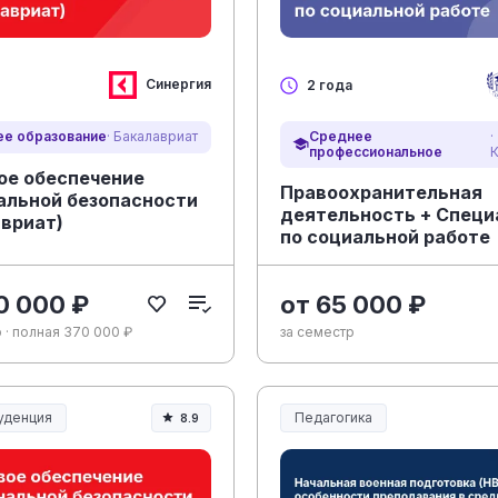
Синергия
2 года
Среднее
·
е образование
· Бакалавриат
профессиональное
ое обеспечение
Правоохранительная
альной безопасности
деятельность + Специ
авриат)
по социальной работе
0 000 ₽
от 65 000 ₽
 · полная 370 000 ₽
за семестр
уденция
Педагогика
8.9
денция и право
Образование и педагогика