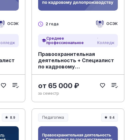
ОСЭК
ОСЭК
2 года
Среднее
·
Колледж
профессиональное
Колледж
Правоохранительная
алист
деятельность + Специалист
по кадровому
делопроизводству
от 65 000 ₽
за семестр
Педагогика
8.9
9.4
Образование и педагогика