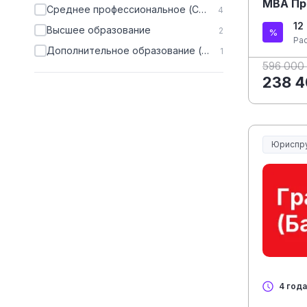
MBA Пр
Среднее профессиональное (СПО)
4
12
Высшее образование
2
Ра
Дополнительное образование (ДПО)
1
596 000
238 4
Юриспр
Юриспру
4 года