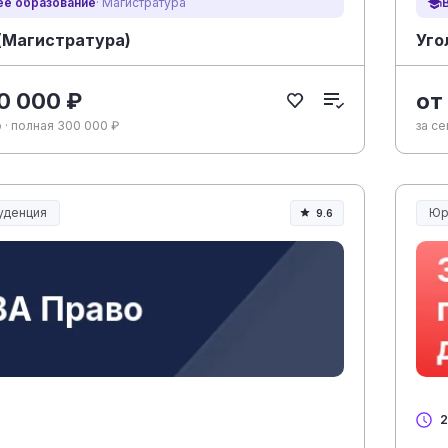
е образование
· Магистратура
(Магистратура)
Уго
0 000 ₽
от
 · полная 300 000 ₽
за се
уденция
Юр
9.6
денция и право
Юр
2