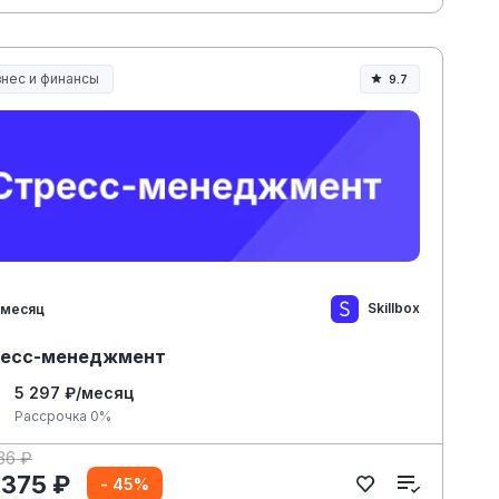
знес и финансы
9.7
Skillbox
 месяц
есс-менеджмент
5 297 ₽/месяц
Рассрочка 0%
36 ₽
 375 ₽
- 45%