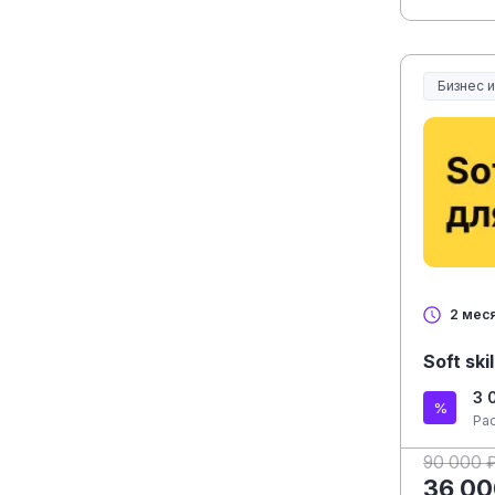
Бизнес 
2 мес
Soft sk
3 
Ра
90 000 
36 00