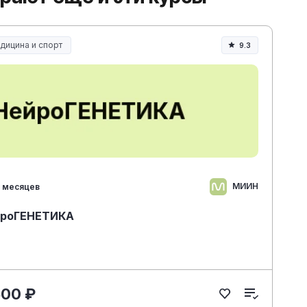
дицина и спорт
9.3
дицина, спорт и здоровье
МИИН
 месяцев
йроГЕНЕТИКА
600 ₽