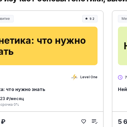
витие
Ме
9.2
Ме
Level One
7
а: что нужно знать
Не
023 ₽/месяц
ссрочка 0%
 ₽
5 