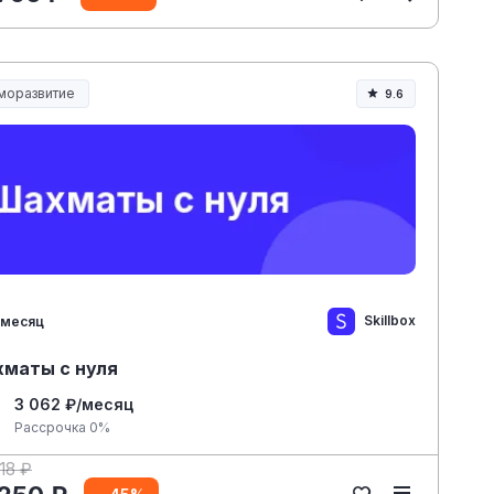
моразвитие
9.6
Skillbox
 месяц
маты с нуля
3 062 ₽/месяц
Рассрочка 0%
18 ₽