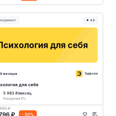
неджмент
9.6
неджмент и управление
Эдюсон
8 месяцев
хология для себя
5 983 ₽/месяц
Рассрочка 0%
 490 ₽
 796 ₽
- 60%