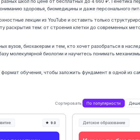
 разных школ по цене от бесплатных до 4 660 ₽. Генетика п
пониманию здоровья, биомедицины и даже персонального пит
рхностные лекции из YouTube и оставить только структурир
ноту раскрытия тем: от строения клетки до современных мет
ых вузов, биохакерам и тем, кто хочет разобраться в насле
базу молекулярной биологии и научитесь понимать механизм
 формат обучения, чтобы заложить фундамент в одной из с
Сортировать:
По популярности
Деше
витие
Детское образование
9.0