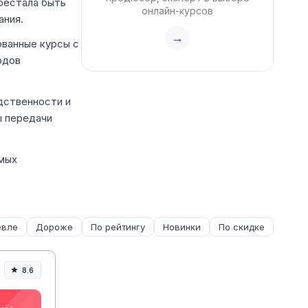
ерестала быть
онлайн-курсов
ания.
→
ованные курсы с
одов
дственности и
ы передачи
амых
вле
Дороже
По рейтингу
Новинки
По скидке
8.6