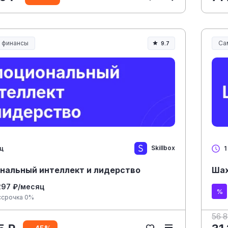
и финансы
Са
9.7
Skillbox
яц
1
нальный интеллект и лидерство
Шах
297 ₽/месяц
ссрочка 0%
56 8