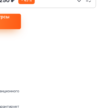
 250 ₽
- 45%
урсы
анционного
арантирует