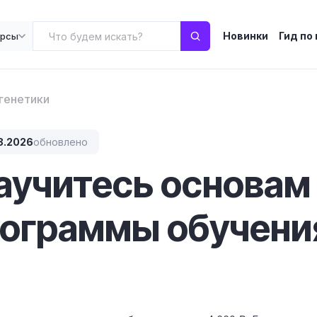
Новинки
Гид по
урсы
генетики
8.2026
обновлено
научитесь основам
рограммы обучени