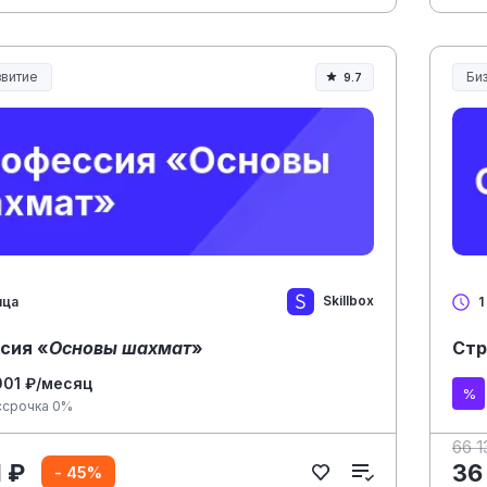
витие
Би
9.7
Skillbox
яца
1
сия «
Основы шахмат
»
Стр
001 ₽/месяц
ссрочка 0%
66 1
1 ₽
36
- 45%