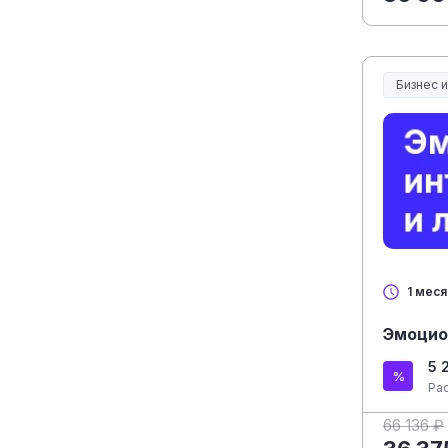
Бизнес 
1 мес
Эмоцио
5 
Ра
66 136 ₽