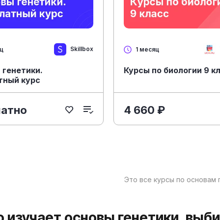
Skillbox
яц
1 месяц
 генетики.
Курсы по биологии 9 к
тный курс
латно
4 660 ₽
Это все курсы по основам 
то изучает основы генетики, выб