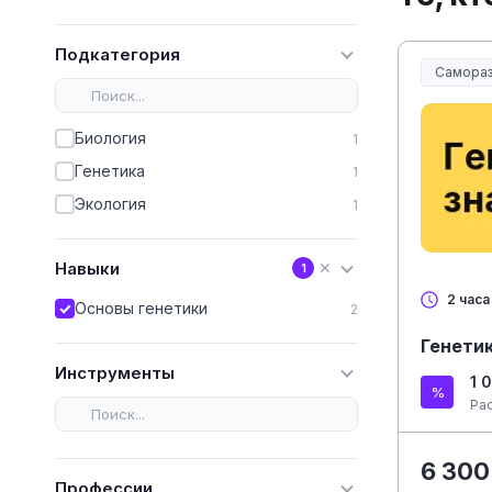
Подкатегория
Самораз
Биология
1
Генетика
1
Экология
1
Навыки
✕
1
2 часа
Основы генетики
2
Генетик
Инструменты
1 
Ра
6 300
Профессии