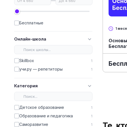
—
Бесплатные
1 мес
Онлайн-школа
Основы
Беспла
Skillbox
1
Бесп
учи.ру — репетиторы
1
Категория
Детское образование
1
Образование и педагогика
1
Те, к
Саморазвитие
1