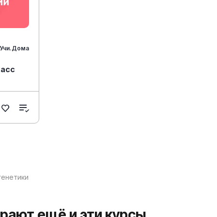
Учи.Дома
ласс
генетики
ирают ещё и эти курсы