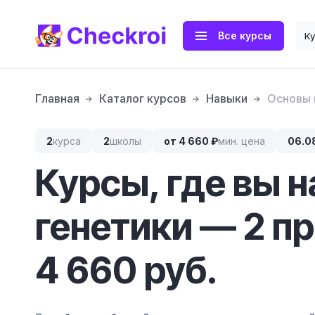
Все курсы
К
Главная
Каталог курсов
Навыки
Основы 
2
курса
2
школы
от 4 660 ₽
мин. цена
06.0
Курсы, где вы 
генетики — 2 п
4 660 руб.