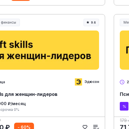
и финансы
Ме
9.6
Ме
Эдюсон
яца
2
ills для женщин-лидеров
Пси
000 ₽/месяц
ссрочка 0%
₽
179
0 ₽
71
- 60%