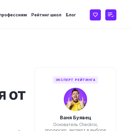
 профессиям
Рейтинг школ
Блог
ЭКСПЕРТ РЕЙТИНГА
я от
Ваня Буявец
Основатель Checkroi,
продюсер, эксперт в выборе