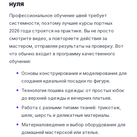
Технология пошива одежды: от простых юбок
до верхней одежды и вечерних платьев.
Работа с разными типами тканей: трикотаж,
шелк, шерсть и деликатные материалы.
Материаловедение и выбор оборудования для
домашней мастерской или ателье.
Почему стоит выбрать онлайн-
обучение швейному делу
Главный миф — что шитью нельзя научиться через
экран. На самом деле, в школе шитья онлайн вы
можете пересматривать сложные моменты
обработки кармана или воротника по десять раз,
чего не сделаешь на лекции в техникуме. К тому же,
курсы портного с дипломом дают официальное
подтверждение вашей квалификации, что важно при
трудоустройстве в крупные модные дома или на