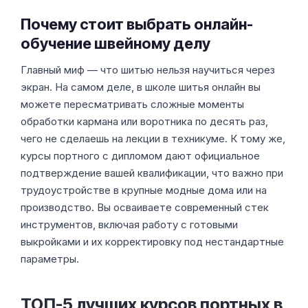
производство. Вы осваиваете современный стек
инструментов, включая работу с готовыми
выкройками и их корректировку под нестандартные
параметры.
ТОП-5 лучших курсов портных в
2026 году
Читать о
—
—
160 часов
Швейное оборудование
6 500 ₽
от 458 ₽/мес
Чит
Сертификат о прохождении
—
курса, Сертификат