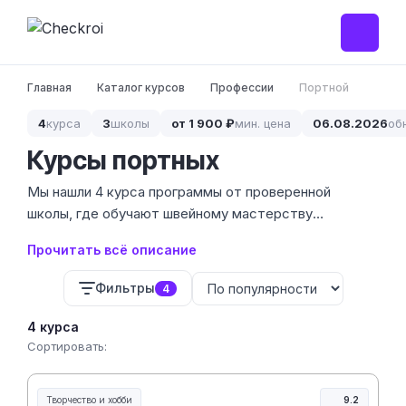
Главная
Каталог курсов
Профессии
Портной
4
курса
3
школы
от 1 900 ₽
мин. цена
06.08.2026
об
Курсы портных
Мы нашли 4 курса программы от проверенной
школы, где обучают швейному мастерству
профессионально. Стоимость обучения
Прочитать всё описание
варьируется от 87 528 до 93 922 ₽, что
соответствует уровню полноценной
Фильтры
4
переподготовки с выдачей документов.
4 курса
Сортировать:
Творчество и хобби
9.2