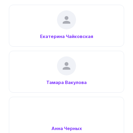
Тамара Вакулова
Анна Черных
Руководитель «
Проектных мастерских
», дизайнер
одежды
Юханн Никадимус
Управляющий «
Проектных мастерских
»,