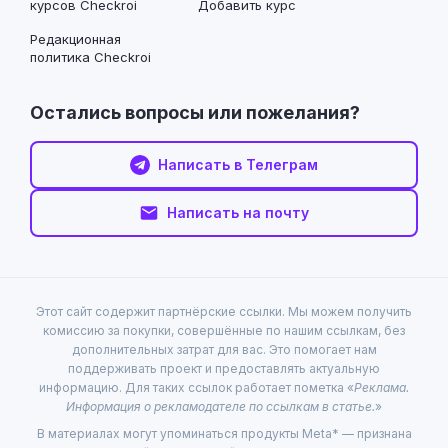
Написать на почту
Этот сайт содержит партнёрские ссылки. Мы можем получить
комиссию за покупки, совершённые по нашим ссылкам, без
дополнительных затрат для вас. Это помогает нам
поддерживать проект и предоставлять актуальную
информацию. Для таких ссылок работает пометка «
Реклама.
Информация о рекламодателе по ссылкам в статье.
»
В материалах могут упоминаться продукты Meta* — признана
экстремистской организацией и запрещена в России, её
продукты Instagram и Facebook (инстаграм и фейсбук) также
запрещены на территории РФ.
Любое использование либо копирование материалов или
подборки материалов сайта, элементов дизайна и оформления
допускается лишь с разрешения правообладателя и только со
ссылкой на источник: checkroi.ru