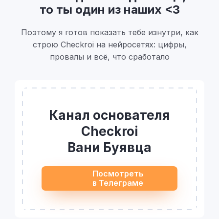
Канал основателя
Checkroi
Вани Буявца
Посмотреть
в Телеграме
Агрегатор
Категории курсов
Курсы по
инструментам
Популярные
подкатегории
Курсы для людей