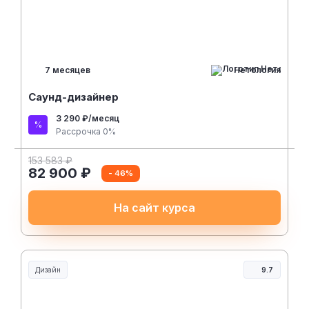
153 583 ₽
82 900 ₽
- 46%
На сайт курса
Дизайн
9.7
Нетология
4 месяца
Fashion-дизайнер
2 353 ₽/месяц
Рассрочка 0%
86 900 ₽
56 485 ₽
- 35%