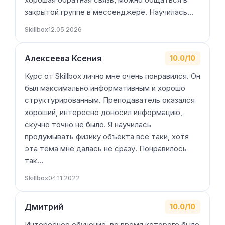
хороший, интересно доносил информацию,
скучно точно не было. Я научилась
продумывать физику объекта все таки, хотя
эта тема мне далась не сразу. Понравилось
так…
Skillbox
04.11.2022
Дмитрий
10.0/10
Интересное обучение, во время которого было
большое количество практики. У меня
получилось собрать портфолио из пяти кейсов
— моих лучших работ. Благодаря этому сразу
после обучения удалось устроиться в одну
классную game-студию, в которой прошел
стажировку, сейчас уже работаю на…
Skillbox
03.11.2022