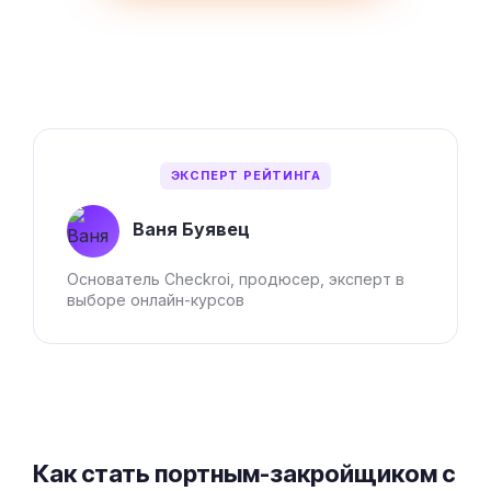
Как стать портным-закройщиком с
нуля
Профессиональное обучение швей требует
системности, поэтому лучшие курсы портных
2026 года строятся на практике. Вы не просто
смотрите видео, а повторяете действия за
мастером, отправляя результаты на проверку. Вот
что обычно входит в программу качественного
обучения:
Основы конструирования и моделирования для
создания идеальной посадки по фигуре.