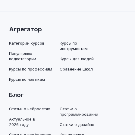
Курсы по профессиям
Сравнение школ
Курсы по навыкам
Блог
Статьи о нейросетях
Статьи о
программировании
Актуальное в
2026 году
Статьи о дизайне
Статьи о профессиях
Как получить
профессию
Статьи о маркетинге
Полезное
Рейтинг онлайн-школ
Отзывы о Нетологии
Все отзывы об онлайн-
Отзывы о GeekBrains
курсах
Отзывы о Яндекс