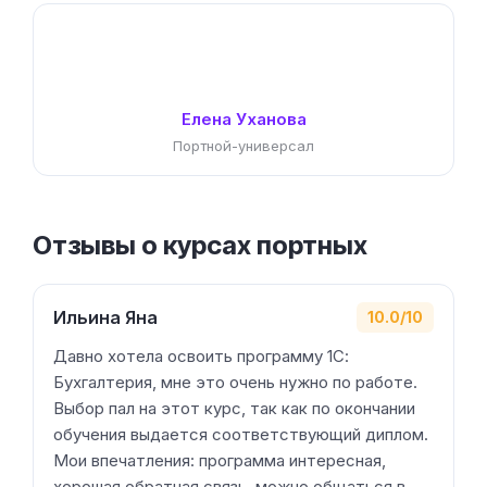
Отзывы о курсах портных
Ильина Яна
10.0/10
Давно хотела освоить программу 1С:
Бухгалтерия, мне это очень нужно по работе.
Выбор пал на этот курс, так как по окончании
обучения выдается соответствующий диплом.
Мои впечатления: программа интересная,
хорошая обратная связь, можно общаться в
закрытой группе в мессенджере. Научилась…
Skillbox
12.05.2026
Алексеева Ксения
10.0/10
Курс от Skillbox лично мне очень понравился. Он
был максимально информативным и хорошо
структурированным. Преподаватель оказался