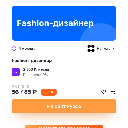
Нетология
4 месяца
Fashion-дизайнер
2 353 ₽/месяц
Рассрочка 0%
86 900 ₽
56 485 ₽
- 35%
На сайт курса