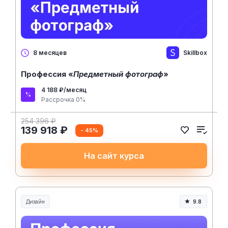
Skillbox
8 месяцев
Профессия «
Предметный фотограф
»
4 188 ₽/месяц
Рассрочка 0%
254 396 ₽
139 918 ₽
- 45%
На сайт курса
Дизайн
9.8