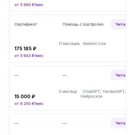
от 5 990 ₽/мес
Читать о
Сертификат
Помощь с портфолио
11 месяцев
Ableton Live
175 185 ₽
от 5 643 ₽/мес
Читать о
—
—
3 месяца
ChatGPT, YandexGPT,
15 000 ₽
Нейросети
от 6 250 ₽/мес
Читать о
—
—