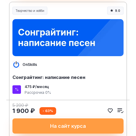
Творчество и хобби
9.0
Творчество, контент и хобби
OnSkills
Сонграйтинг: написание песен
475 ₽/месяц
Рассрочка 0%
5 200 ₽
1 900 ₽
- 63%
На сайт курса