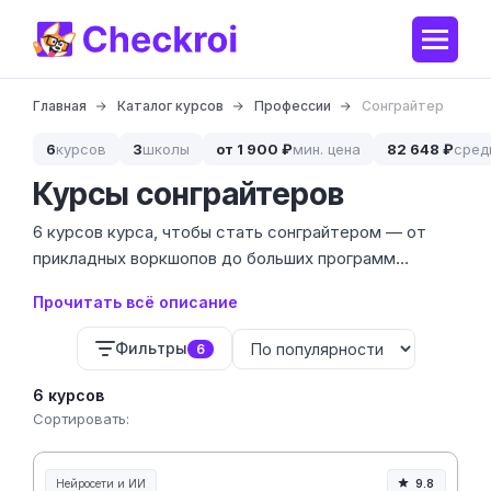
Главная
Каталог курсов
Профессии
Сонграйтер
6
курсов
3
школы
от 1 900 ₽
мин. цена
82 648 ₽
сред
Курсы сонграйтеров
6 курсов курса, чтобы стать сонграйтером — от
прикладных воркшопов до больших программ
стоимостью от 63 758 до 174 931 ₽. Сонграйтинг
Прочитать всё описание
сегодня — это не просто стихи под гитару, а
создание полноценного коммерческого продукта
Фильтры
6
для стримингов и артистов.
6 курсов
Сортировать:
Нейросети и ИИ
9.8