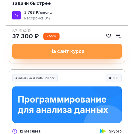
задачи быстрее
2 763 ₽/месяц
Рассрочка 0%
82 894 ₽
37 300 ₽
- 55%
На сайт курса
Аналитика и Data Science
9.8
Skypro
12 месяцев