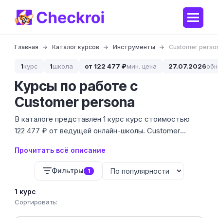
Главная
Каталог курсов
Инструменты
Customer perso
1
курс
1
школа
от 122 477 ₽
мин. цена
27.07.2026
обн
Курсы по работе с
Customer persona
В каталоге представлен 1 курс курс стоимостью
122 477 ₽ от ведущей онлайн-школы. Customer
Persona — это не просто описание пола и возраста,
Прочитать всё описание
а глубокий инструмент моделирования поведения,
который помогает бизнесу не сливать бюджет на
Фильтры
1
нецелевые охваты.
1 курс
Сортировать: