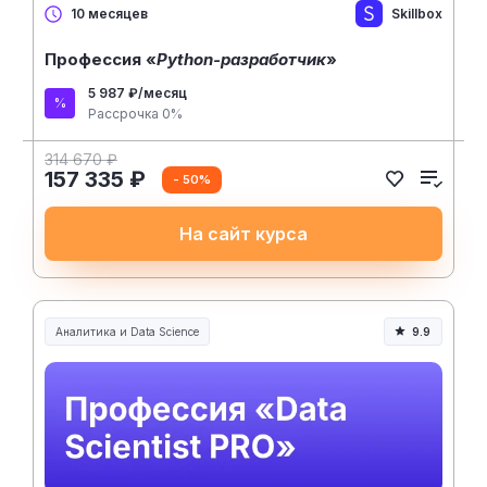
Skillbox
10 месяцев
Профессия «
Python-разработчик
»
5 987 ₽/месяц
Рассрочка 0%
314 670 ₽
157 335 ₽
- 50%
На сайт курса
Аналитика и Data Science
9.9