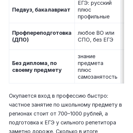
ЕГЭ: русский
Педвуз, бакалавриат
плюс
4–5
профильные
от
Профпереподготовка
любое ВО или
нес
(ДПО)
СПО, без ЕГЭ
ме
знание
Без диплома, по
предмета
сра
своему предмету
плюс
самозанятость
Окупается вход в профессию быстро:
частное занятие по школьному предмету в
регионах стоит от 700–1000 рублей, а
подготовка к ЕГЭ у сильного репетитора
заметно дороже. Сколько в итоге