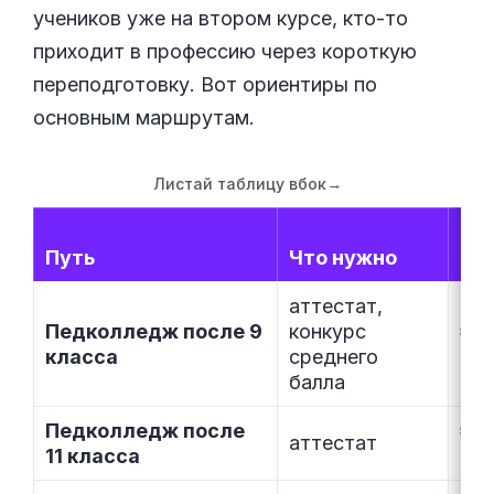
учеников уже на втором курсе, кто-то
приходит в профессию через короткую
переподготовку. Вот ориентиры по
основным маршрутам.
Листай таблицу вбок
→
Путь
Что нужно
Ср
аттестат,
Педколледж после 9
конкурс
≈3 
класса
среднего
10 
балла
Педколледж после
≈2 
аттестат
11 класса
10 