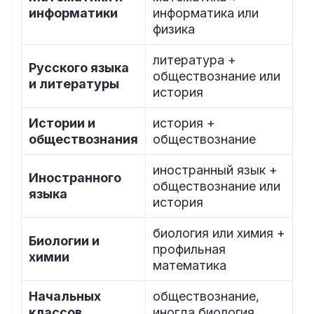
информатики
информатика или
физика
литература +
Русского языка
обществознание или
и литературы
история
Истории и
история +
обществознания
обществознание
иностранный язык +
Иностранного
обществознание или
языка
история
биология или химия +
Биологии и
профильная
химии
математика
Начальных
обществознание,
классов
иногда биология