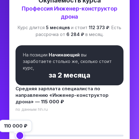
Окупаемость курса
Профессия Инженер-конструктор
дрона
Курс длится
5 месяцев
и стоит
112 373 ₽
. Есть
рассрочка от
6 284 ₽
в месяц.
На позиции
Начинающий
вы
заработаете столько же, сколько стоит
курс,
за
2 месяца
Средняя зарплата специалиста по
направлению «Инженер-конструктор
дрона» —
115 000 ₽
по данным hh.ru
110 000
₽