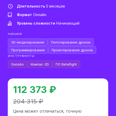
Длительность
5 месяцев
Формат
Онлайн
Уровень сложности
Начинающий
НАВЫКИ
3D-моделирование
Пилотирование дронов
Программирование
Проектирование дронов
ИНСТРУМЕНТЫ
Gazebo
Компас-3D
ПО Betaflight
112 373 ₽
204 315 ₽
Цена может отличаться, точную