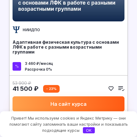
НИИДПО
Адаптивная физическая культура с основами
ЛФК в работе с разными возрастными
группами
3 460 ₽/месяц
Рассрочка 0%
53 900 ₽
41 500 ₽
- 23%
На сайт курса
Привет! Мы используем cookies и Яндекс Метрику — они
помогают сайту запоминать ваши настройки и показывать
подходящие курсы
OK
Медицина и спорт
9.6
Медицина, спорт и здоровье