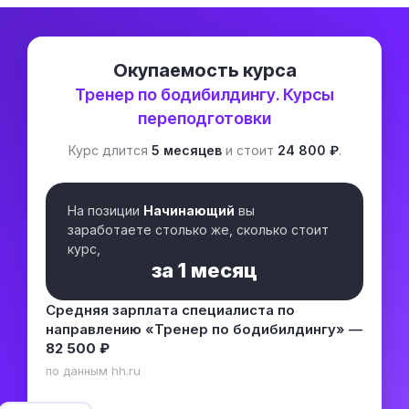
Окупаемость курса
Тренер по бодибилдингу. Курсы
переподготовки
Курс длится
5 месяцев
и стоит
24 800 ₽
.
На позиции
Начинающий
вы
заработаете столько же, сколько стоит
курс,
за
1 месяц
Средняя зарплата специалиста по
направлению «Тренер по бодибилдингу» —
82 500 ₽
по данным hh.ru