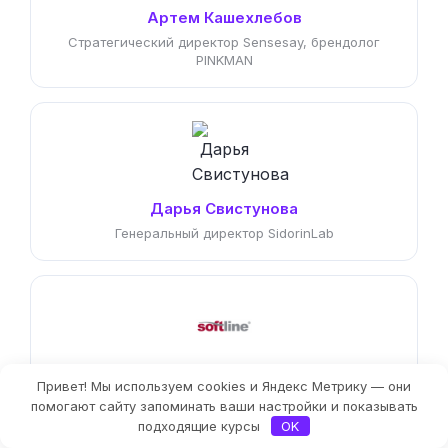
Артем Кашехлебов
Стратегический директор Sensesay, брендолог
PINKMAN
Дарья Свистунова
Генеральный директор SidorinLab
Яна Куренчанина
Привет! Мы используем cookies и Яндекс Метрику — они
Фильтры
помогают сайту запоминать ваши настройки и показывать
Бизнес-аналитик, менеджер по качеству,
организационный консультант
подходящие курсы
OK