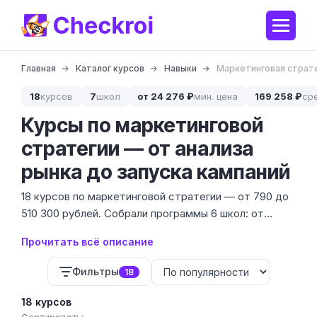
Главная
Каталог курсов
Навыки
Маркетинговая страт
18
курсов
7
школ
от 24 276 ₽
мин. цена
169 258 ₽
ср
Курсы по маркетинговой
стратегии — от анализа
рынка до запуска кампаний
18 курсов по маркетинговой стратегии — от 790 до
510 300 рублей. Собрали программы 6 школ: от
коротких интенсивов для собственников до
Прочитать всё описание
углублённых программ для директоров по
маркетингу.
Фильтры
18
18 курсов