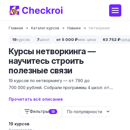
Главная
Каталог курсов
Навыки
Нетворкинг
19
курсов
7
школ
от 5 000 ₽
мин. цена
63 752 ₽
сред
Курсы нетворкинга —
научитесь строить
полезные связи
19 курсов по нетворкингу — от 790 до
700 000 рублей. Собрали программы 4 школ: от
коротких интенсивов до углублённых курсов с
Прочитать всё описание
практикой на реальных мероприятиях.
Фильтры
19
19 курсов