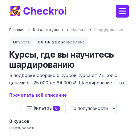
Главная
Каталог курсов
Навыки
Шардирование
0
курсов
06.08.2026
обновлено
Курсы, где вы научитесь
шардированию
В подборке собрано 0 курсов курса от 2 школ с
ценами от 25 000 до 84 000 ₽. Шардирование — это
критический навык для работы с
Прочитать всё описание
высоконагруженными системами, когда данных
становится слишком много для одного сервера.
Фильтры
0
0 курсов
Сортировать: