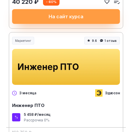
40 220 ₽
- 60%
На сайт курса
Маркетинг
9.6
1 отзыв
Эдюсон
3 месяца
Инженер ПТО
5 458 ₽/месяц
Рассрочка 0%