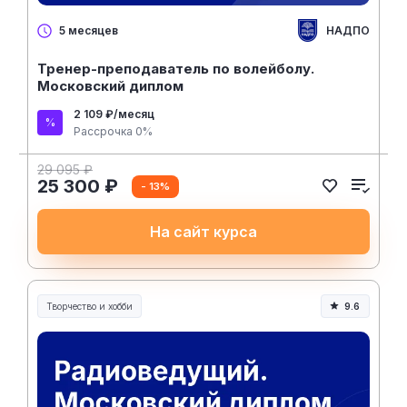
НАДПО
5 месяцев
Тренер-преподаватель по волейболу.
Московский диплом
2 109 ₽/месяц
Рассрочка 0%
29 095 ₽
25 300 ₽
- 13%
На сайт курса
Творчество и хобби
9.6
Творчество, контент и хобби