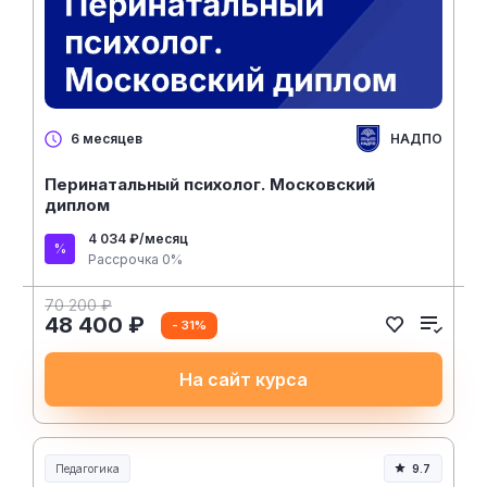
НАДПО
6 месяцев
Перинатальный психолог. Московский
диплом
4 034 ₽/месяц
Рассрочка 0%
70 200 ₽
48 400 ₽
- 31%
На сайт курса
Педагогика
9.7
Образование и педагогика