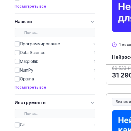
Посмотреть все
Навыки
Программирование
2
1 мес
Data Science
1
Нейрос
Matplotlib
1
69 533 ₽
NumPy
1
31 29
Optuna
1
Посмотреть все
Бизнес 
Инструменты
Git
1