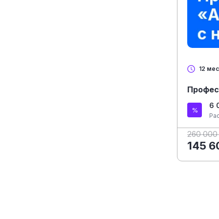
12 ме
Профес
6 
Ра
260 000
145 6