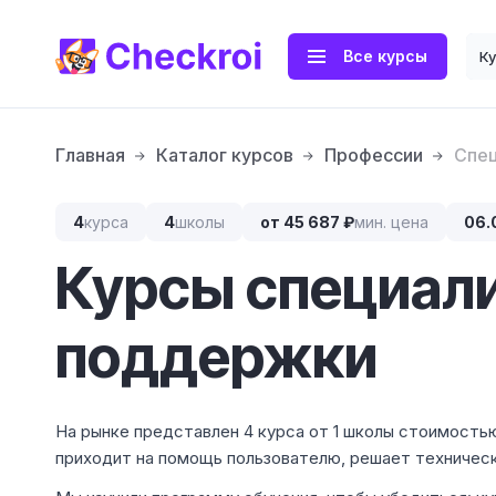
Все курсы
К
Главная
Каталог курсов
Профессии
Спец
4
курса
4
школы
от 45 687 ₽
мин. цена
06.
Курсы специали
поддержки
На рынке представлен 4 курса от 1 школы стоимость
приходит на помощь пользователю, решает техническ