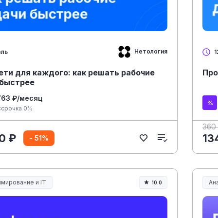
Нетология
ель
1
ети для каждого: как решать рабочие
Про
 быстрее
763 ₽/месяц
ссрочка 0%
360
0 ₽
13
- 51%
мирование и IT
Ана
10.0