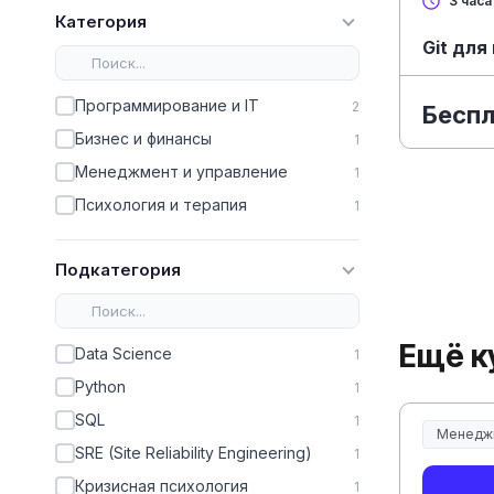
3 часа
Категория
Git дл
Программирование и IT
2
Бесп
Бизнес и финансы
1
Менеджмент и управление
1
Психология и терапия
1
Подкатегория
Ещё к
Data Science
1
Python
1
SQL
1
Менедж
Менеджм
SRE (Site Reliability Engineering)
1
Кризисная психология
1