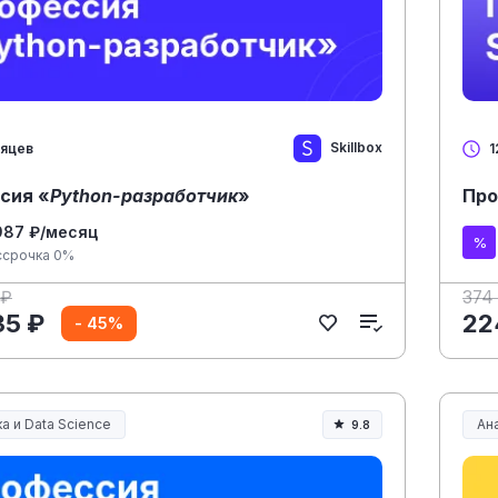
Skillbox
сяцев
1
сия «
Python-разработчик
»
Про
987 ₽/месяц
ссрочка 0%
 ₽
374
35 ₽
22
- 45%
а и Data Science
Ана
9.8