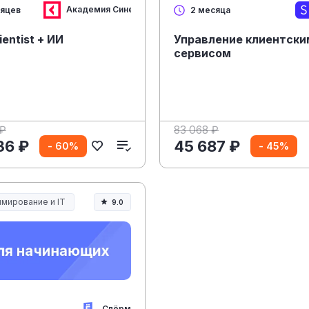
Академия Синергия
сяцев
2 месяца
ientist + ИИ
Управление клиентски
сервисом
 ₽
83 068 ₽
36 ₽
45 687 ₽
- 60%
- 45%
мирование и IT
9.0
Слёрм