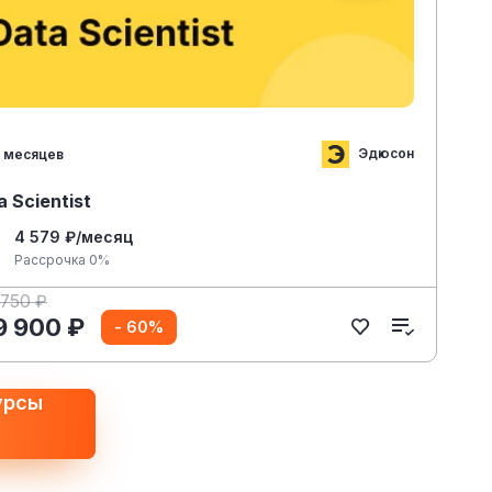
Эдюсон
 месяцев
a Scientist
4 579 ₽/месяц
Рассрочка 0%
 750 ₽
9 900 ₽
- 60%
урсы