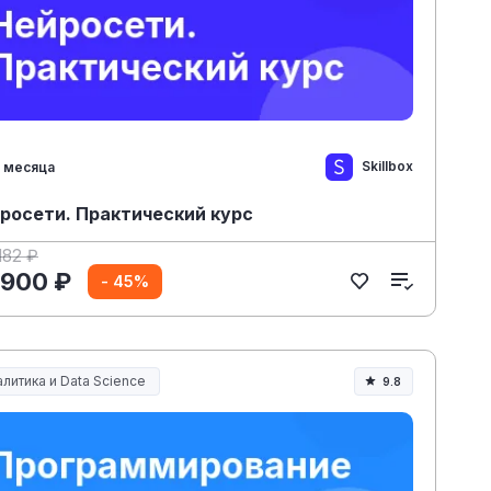
Skillbox
 месяца
росети. Практический курс
182 ₽
 900 ₽
- 45%
литика и Data Science
9.8