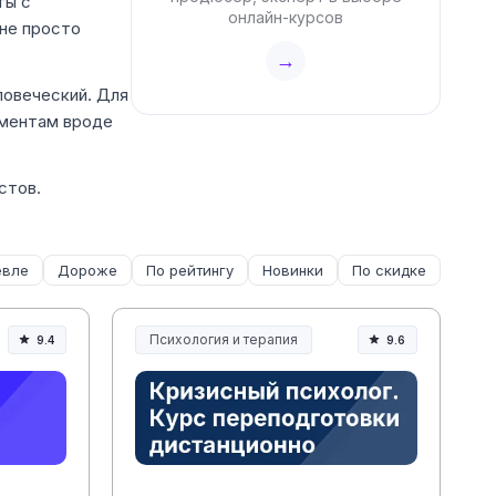
ты с
онлайн-курсов
 не просто
→
ловеческий. Для
ументам вроде
стов.
вле
Дороже
По рейтингу
Новинки
По скидке
Психология и терапия
9.4
9.6