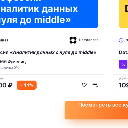
Нетология
сяцев
9
сия «
Аналитик данных с нуля до middle
»
Dat
066 ₽/месяц
ссрочка 0%
 ₽
274
00 ₽
10
- 44%
Посмотреть все к