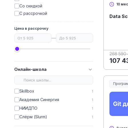
10 ме
Со скидкой
С рассрочкой
Data Sc
Цена в рассрочку
—
268 590
107 4
Онлайн-школа
Програм
Skillbox
1
Академия Синергия
1
НИИДПО
1
Слёрм (Slurm)
1