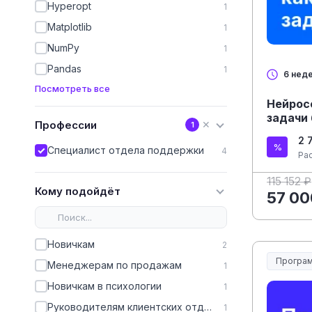
Hyperopt
1
Matplotlib
1
NumPy
1
Pandas
1
6 нед
Посмотреть все
Нейрос
задачи
Профессии
✕
1
2 
Специалист отдела поддержки
4
Ра
115 152 ₽
Кому подойдёт
57 00
Новичкам
2
Програм
Менеджерам по продажам
1
Новичкам в психологии
1
Руководителям клиентских отделов
1