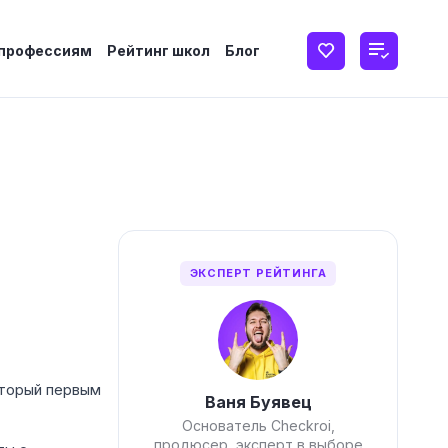
 профессиям
Рейтинг школ
Блог
ЭКСПЕРТ РЕЙТИНГА
оторый первым
Ваня Буявец
Основатель Checkroi,
продюсер, эксперт в выборе