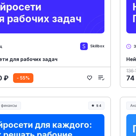
Skillbox
яц
3
ети для рабочих задач
Ней
136 
0 ₽
74
- 55%
и финансы
Ана
9.4