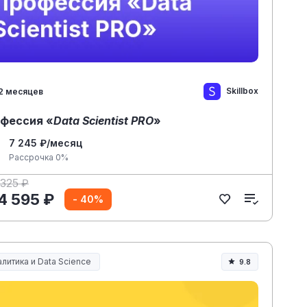
Skillbox
2 месяцев
фессия «
Data Scientist PRO
»
7 245 ₽/месяц
Рассрочка 0%
 325 ₽
4 595 ₽
- 40%
литика и Data Science
9.8