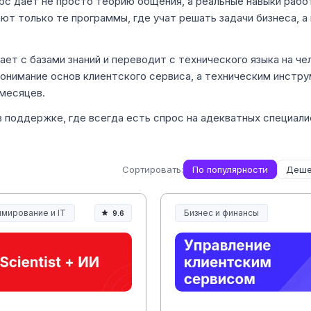
рс дает не просто теорию общения, а реальные навыки рабо
т только те программы, где учат решать задачи бизнеса, а
ет с базами знаний и переводит с технического языка на че
онимание основ клиентского сервиса, а техническим инстр
 месяцев.
 поддержке, где всегда есть спрос на адекватных специали
Сортировать:
По популярности
Деше
мирование и IT
Бизнес и финансы
9.6