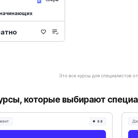
я начинающих
латно
Это все курсы для специалистов о
урсы, которые выбирают специ
мент
Ди
9.8
ент и управление