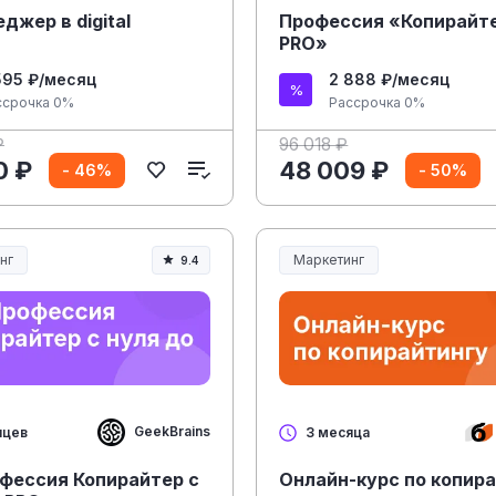
джер в digital
Профессия «Копирайт
PRO»
595 ₽/месяц
2 888 ₽/месяц
ссрочка 0%
Рассрочка 0%
₽
96 018 ₽
0 ₽
48 009 ₽
- 46%
- 50%
нг
Маркетинг
9.4
GeekBrains
яцев
3 месяца
фессия Копирайтер с
Онлайн-курс по копир