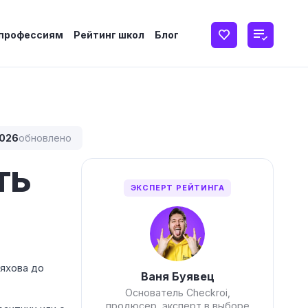
 профессиям
Рейтинг школ
Блог
2026
обновлено
ть
ЭКСПЕРТ РЕЙТИНГА
ьяхова до
Ваня Буявец
Основатель Checkroi,
продюсер, эксперт в выборе