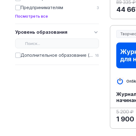
89 335 ₽
Предпринимателям
3
44 66
Посмотреть все
Уровень образования
Творчес
Творчест
Дополнительное образование (ДПО)
16
OnSki
Журнал
начина
5 200 ₽
1 900