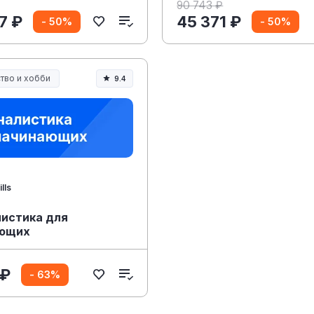
90 743 ₽
7 ₽
45 371 ₽
- 50%
- 50%
тво и хобби
9.4
во, контент и хобби
lls
истика для
ющих
 ₽
- 63%