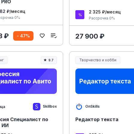
 PRO
282 ₽/месяц
2 325 ₽/месяц
ссрочка 0%
Рассрочка 0%
8 ₽
27 900 ₽
- 47%
нг
Творчество и хобби
9.7
Творчество, контент и хобби
Skillbox
OnSkills
яца
сия Специалист по
Редактор текста
+ ИИ