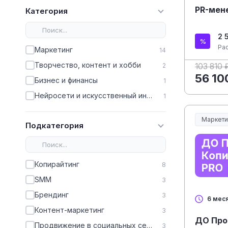
PR-мене
Категория
2 
Ра
Маркетинг
14
Творчество, контент и хобби
2
103 810 
56 10
Бизнес и финансы
1
Нейросети и искусственный интеллект
1
Маркети
Подкатегория
Копирайтинг
8
SMM
3
Брендинг
3
6 мес
Контент-маркетинг
3
ДО Про
Продвижение в социальных сетях
3