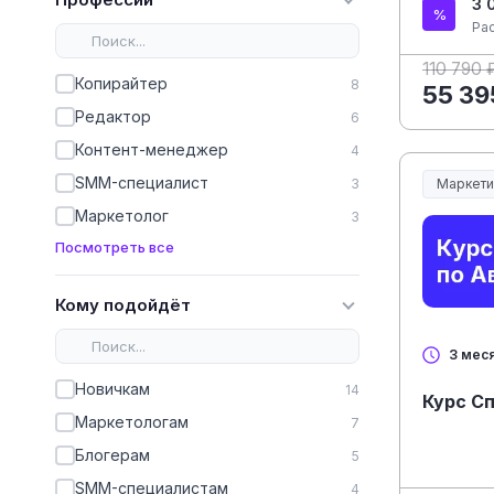
3 
Ра
110 790 
Копирайтер
8
55 39
Редактор
6
Контент-менеджер
4
SMM-специалист
3
Маркети
Маркетолог
3
Посмотреть все
Кому подойдёт
3 мес
Новичкам
14
Ку
Маркетологам
7
Блогерам
5
SMM-специалистам
4