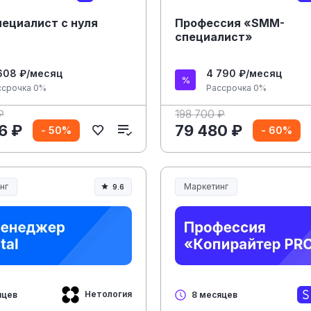
ециалист с нуля
Профессия «SMM-
специалист»
608 ₽/месяц
4 790 ₽/месяц
ссрочка 0%
Рассрочка 0%
₽
198 700 ₽
6 ₽
79 480 ₽
- 50%
- 60%
нг
Маркетинг
9.6
Нетология
яцев
8 месяцев