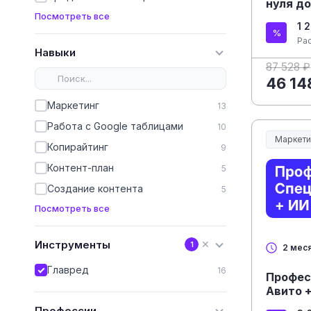
нуля до
Посмотреть все
1 
Ра
Навыки
87 528 ₽
46 14
Маркетинг
13
Работа с Google таблицами
10
Маркети
Копирайтинг
9
Контент-план
5
Создание контента
5
Посмотреть все
Инструменты
✕
1
2 мес
Главред
16
Профес
Авито 
Профессии