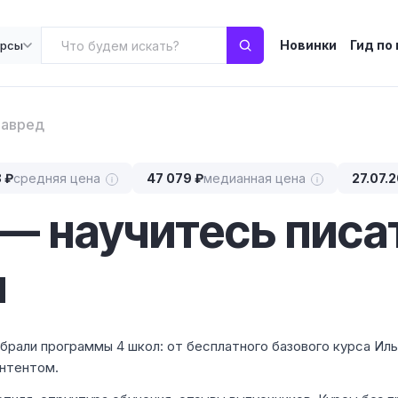
Новинки
Гид по
урсы
лавред
 ₽
средняя цена
47 079 ₽
медианная цена
27.07.
— научитесь писа
ы
обрали программы 4 школ: от бесплатного базового курса Ил
онтентом.