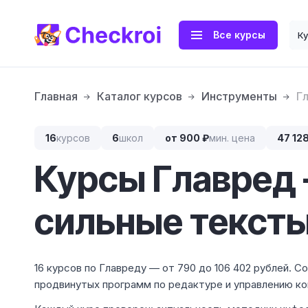
Все курсы
К
Главная
Каталог курсов
Инструменты
Г
16
курсов
6
школ
от 900 ₽
мин. цена
47 128
Курсы Главред 
сильные текст
16 курсов по Главреду — от 790 до 106 402 рублей. С
продвинутых программ по редактуре и управлению к