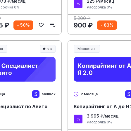
073 ₽/месяц
225 ₽/месяц
ссрочка 0%
Рассрочка 0%
₽
5 200 ₽
5 ₽
900 ₽
- 50%
- 83%
нг
Маркетинг
9.5
Skillbox
яца
2 месяца
рс Специалист по Авито
Копирайтинг от А до Я 
3 995 ₽/месяц
Рассрочка 0%