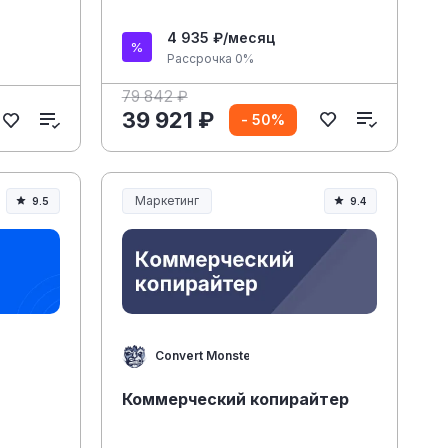
4 935 ₽/месяц
Рассрочка 0%
79 842 ₽
39 921 ₽
- 50%
Маркетинг
9.5
9.4
Convert Monster
Коммерческий копирайтер