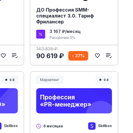
ДО Профессия SMM-
специалист 3.0. Тариф
Фрилансер
3 167 ₽/месяц
Рассрочка 0%
143 839 ₽
90 619 ₽
- 37%
Маркетинг
9.8
9.8
Skillbox
Skillbox
6 месяцев