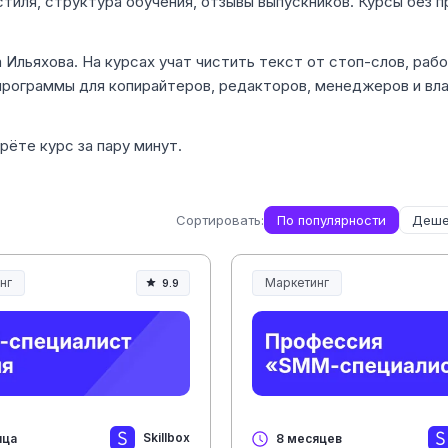
иля, структура обучения, отзывы выпускников. Курсы без п
Ильяхова. На курсах учат чистить текст от стоп-слов, рабо
 программы для копирайтеров, редакторов, менеджеров и вл
ёте курс за пару минут.
Сортировать:
По популярности
Деше
нг
Маркетинг
9.9
Skillbox
яца
8 месяцев