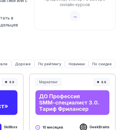
рактики или с
онлайн-курсов
→
тать в
адельцев
вле
Дороже
По рейтингу
Новинки
По скидке
Маркетинг
9.9
9.6
Skillbox
GeekBrains
10 месяцев