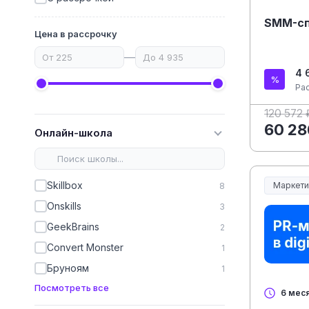
SMM-сп
Цена в рассрочку
—
4 
Ра
120 572 
60 28
Онлайн-школа
Skillbox
Маркети
8
Onskills
3
GeekBrains
2
Convert Monster
1
Бруноям
1
Посмотреть все
6 мес