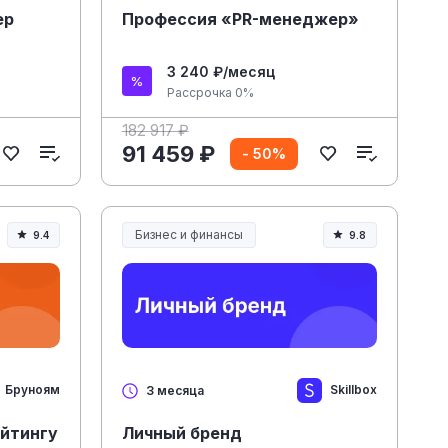
ер
Профессия «PR-менеджер»
3 240 ₽/месяц
Рассрочка 0%
182 917 ₽
91 459 ₽
- 50%
Бизнес и финансы
9.4
9.8
Бруноям
Skillbox
3 месяца
айтингу
Личный бренд