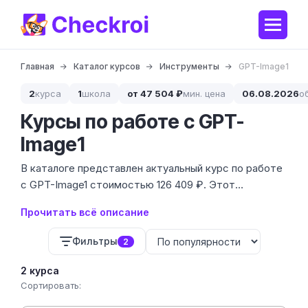
Главная
Каталог курсов
Инструменты
GPT-Image1
2
курса
1
школа
от 47 504 ₽
мин. цена
06.08.2026
о
Курсы по работе с GPT-
Image1
В каталоге представлен актуальный курс по работе
с GPT-Image1 стоимостью 126 409 ₽. Этот
инструмент стал стандартом для тех, кто хочет
Прочитать всё описание
создавать визуальный контент с помощью
нейросетей без навыков классического рисования.
Фильтры
2
2 курса
Сортировать: