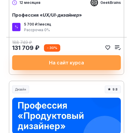
GeekBrains
12 месяцев
Профессия «
UX/UI-дизайнер
»
5 700 ₽/месяц
Рассрочка 0%
188 749 ₽
131 709 ₽
- 30%
На сайт курса
Дизайн
9.8