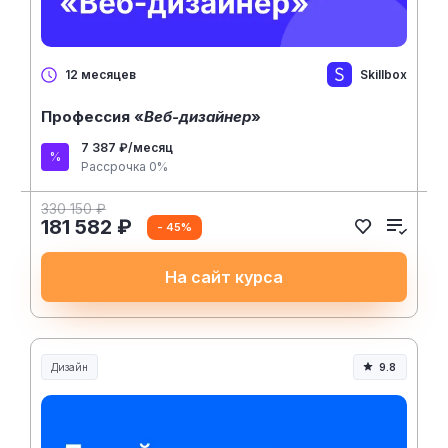
Skillbox
12 месяцев
Профессия «
Веб-дизайнер
»
7 387 ₽/месяц
Рассрочка 0%
330 150 ₽
181 582 ₽
- 45%
На сайт курса
Дизайн
9.8