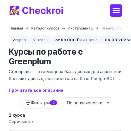
Главная
Каталог курсов
Инструменты
Greenplum
2
курса
2
школы
от 99 000 ₽
мин. цена
06.08.2026
Курсы по работе с
Greenplum
Greenplum — это мощная база данных для аналитики
больших данных, построенная на базе PostgreSQL.
Сейчас в нашем каталоге представлен курс
Прочитать всё описание
стоимостью 103 700 ₽ от ведущей школы, который
закрывает потребности как начинающих
Фильтры
2
администраторов, так и опытных дата-инженеров.
Мы проанализировали программу, чтобы убедиться:
2 курса
обучение сфокусировано на реальных задачах
Сортировать:
эксплуатации распределенных систем, а не на сухой