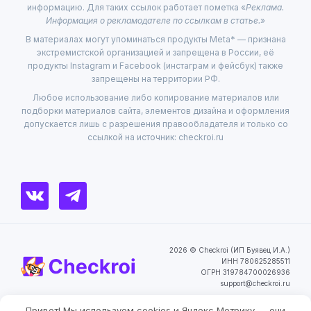
информацию. Для таких ссылок работает пометка «
Реклама.
Информация о рекламодателе по ссылкам в статье.
»
В материалах могут упоминаться продукты Meta* — признана
экстремистской организацией и запрещена в России, её
продукты Instagram и Facebook (инстаграм и фейсбук) также
запрещены на территории РФ.
Любое использование либо копирование материалов или
подборки материалов сайта, элементов дизайна и оформления
допускается лишь с разрешения правообладателя и только со
ссылкой на источник: checkroi.ru
2026 © Checkroi (ИП Буявец И.А.)
ИНН 780625285511
ОГРН 319784700026936
support@checkroi.ru
Привет! Мы используем cookies и Яндекс Метрику — они