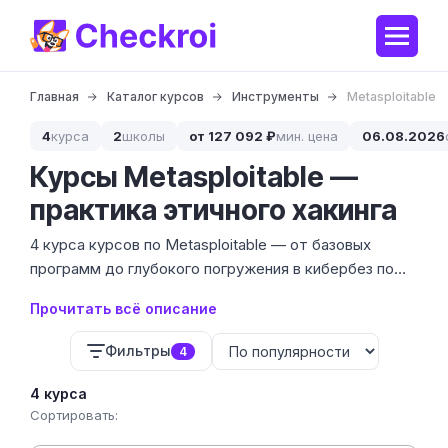
Главная
Каталог курсов
Инструменты
Metasploitable
4
курса
2
школы
от 127 092 ₽
мин. цена
06.08.2026
Курсы Metasploitable —
практика этичного хакинга
4 курса курсов по Metasploitable — от базовых
программ до глубокого погружения в кибербез по
цене от 69 000 до 178 274 ₽. Инструмент
Прочитать всё описание
представляет собой намеренно уязвимую
виртуальную машину для безопасной тренировки
Фильтры
4
навыков взлома и защиты.
4 курса
Сортировать: