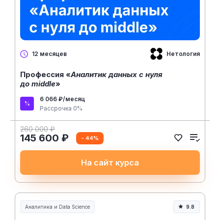
Нетология
12 месяцев
Профессия «
Аналитик данных с нуля
до middle
»
6 066 ₽/месяц
Рассрочка 0%
260 000 ₽
145 600 ₽
- 44%
На сайт курса
Аналитика и Data Science
9.8