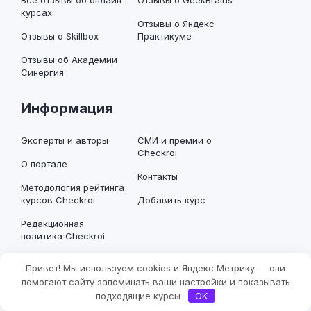
Все отзывы об онлайн-
Отзывы о GeekBrains
курсах
Отзывы о Яндекс
Отзывы о Skillbox
Практикуме
Отзывы об Академии
Синергия
Информация
Эксперты и авторы
СМИ и премии о
Checkroi
О портале
Контакты
Методология рейтинга
курсов Checkroi
Добавить курс
Редакционная
политика Checkroi
Привет! Мы используем cookies и Яндекс Метрику — они
Остались вопросы или пожелания?
Фильтры
помогают сайту запоминать ваши настройки и показывать
подходящие курсы
OK
Написать в Телеграм