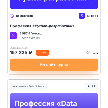
Skillbox
10 месяцев
Профессия «
Python-разработчик
»
5 987 ₽/месяц
Рассрочка 0%
286 064 ₽
157 335 ₽
- 45%
На сайт курса
Аналитика и Data Science
9.9