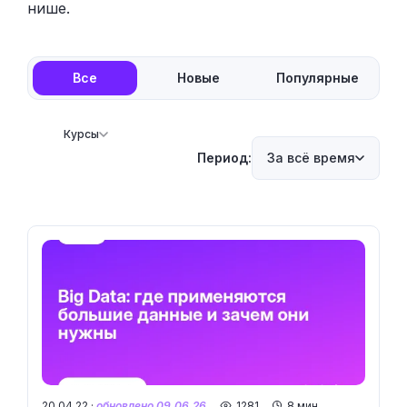
нише.
Все
Новые
Популярные
Курсы
Период:
За всё время
20.04.22 ·
обновлено 09.06.26
1281
8 мин.