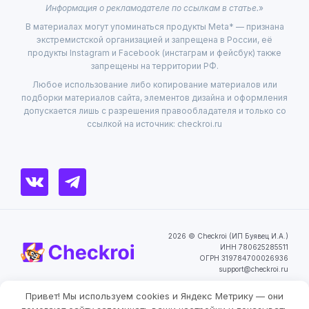
Информация о рекламодателе по ссылкам в статье.
»
В материалах могут упоминаться продукты Meta* — признана
экстремистской организацией и запрещена в России, её
продукты Instagram и Facebook (инстаграм и фейсбук) также
запрещены на территории РФ.
Любое использование либо копирование материалов или
подборки материалов сайта, элементов дизайна и оформления
допускается лишь с разрешения правообладателя и только со
ссылкой на источник: checkroi.ru
2026 © Checkroi (ИП Буявец И.А.)
ИНН 780625285511
ОГРН 319784700026936
support@checkroi.ru
Привет! Мы используем cookies и Яндекс Метрику — они
Пользовательское
Политика
Согласие на обработку
соглашение
конфиденциальности
персональных данных