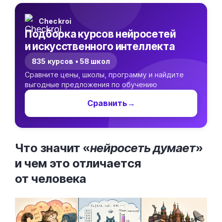
Checkroi
Подборка курсов нейросетей
и искусственного интеллекта
835 курсов • 58 школ
Сравните цены, школы, программу и найдите
выгодные предложения по обучению
Сравнить
→
Что значит «
нейросеть думает
»
и чем это отличается
от
человека