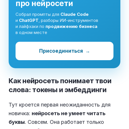
про нейросети
Собрал промпты для
Claude Code
и
ChatGPT
, разборы ИИ-инструментов
и лайфхаки по
продвижению бизнеса
в одном месте
Присоединиться
→
Как нейросеть понимает твои
слова: токены и
эмбеддинги
Тут кроется первая неожиданность для
новичка:
нейросеть не умеет читать
буквы
. Совсем. Она работает только