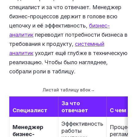
специалист и за что отвечает. Менеджер
бизнес-процессов держит в голове всю
цепочку и её эффективность,
бизнес-
аналитик
переводит потребности бизнеса в
требования к продукту,
системный
аналитик
уходит ещё глубже в техническую
реализацию. Чтобы было нагляднее,
собрали роли в таблицу.
Листай таблицу вбок
→
За что
Специалист
отвечает
С чем ра
Эффективность
Менеджер
Процессы
работы
бизнес-
регламен