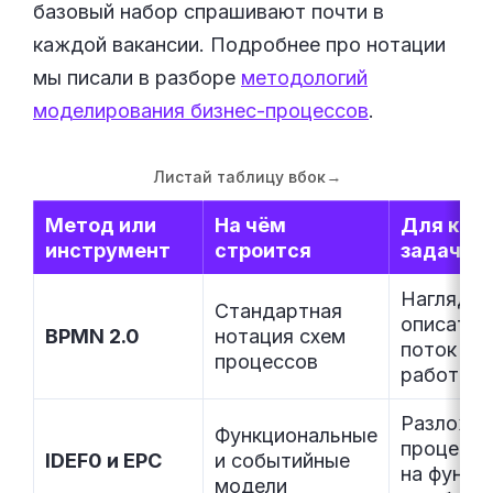
базовый набор спрашивают почти в
каждой вакансии. Подробнее про нотации
мы писали в разборе
методологий
моделирования бизнес-процессов
.
Листай таблицу вбок
→
Метод или
На чём
Для как
инструмент
строится
задач
Наглядно
Стандартная
описать
BPMN 2.0
нотация схем
поток
процессов
работы
Разложи
Функциональные
процесс
IDEF0 и EPC
и событийные
на функц
модели