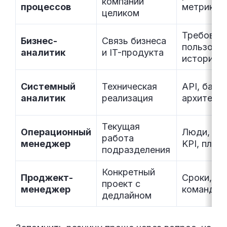
компании
процессов
метрики,
целиком
Требовани
Бизнес-
Связь бизнеса
пользова
аналитик
и IT-продукта
истории
Системный
Техническая
API, базы
аналитик
реализация
архитект
Текущая
Операционный
Люди, ре
работа
менеджер
KPI, план
подразделения
Конкретный
Проджект-
Сроки, б
проект с
менеджер
команда
дедлайном