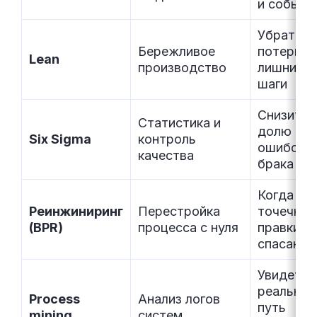
и событи
Убрать
Бережливое
потери и
Lean
производство
лишние
шаги
Снизить
Статистика и
долю
Six Sigma
контроль
ошибок и
качества
брака
Когда
Реинжиниринг
Перестройка
точечные
(BPR)
процесса с нуля
правки н
спасают
Увидеть
реальный
Process
Анализ логов
путь
mining
систем