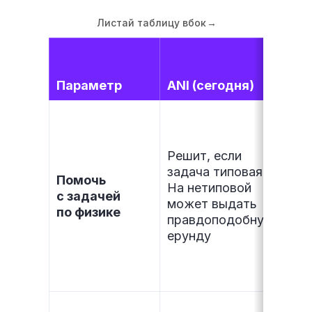
Листай таблицу вбок
→
AGI
15 
Параметр
ANI (сегодня)
нав
Ре
шк
зад
Решит, если
про
задача типовая.
Помочь
объ
На нетиповой
с задачей
на 
может выдать
по физике
уче
правдоподобную
зам
ерунду
шко
зуб
а н
По