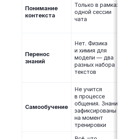
Только в рамках
уче
Понимание
одной сессии
сла
контекста
чата
как
раз
Сво
Нет. Физика
Объ
и химия для
Перенос
физ
модели — два
знаний
пр
разных набора
из 
текстов
и н
Не учится
в процессе
Учи
общения. Знания
из 
Самообучение
зафиксированы
обн
на момент
кар
тренировки
Всё, что