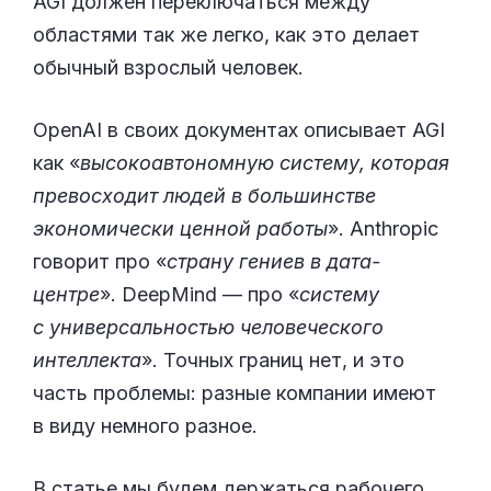
AGI должен переключаться между
областями так же легко, как это делает
обычный взрослый человек.
OpenAI в своих документах описывает AGI
как «
высокоавтономную систему, которая
превосходит людей в большинстве
экономически ценной работы
». Anthropic
говорит про «
страну гениев в дата-
центре
». DeepMind — про «
систему
с универсальностью человеческого
интеллекта
». Точных границ нет, и это
часть проблемы: разные компании имеют
в виду немного разное.
В статье мы будем держаться рабочего