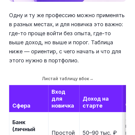
Одну и ту же профессию можно применять
в разных местах, и для новичка это важно:
где-то проще войти без опыта, где-то
выше доход, но выше и порог. Таблица
ниже — ориентир, с чего начать и что для
этого нужно в портфолио.
Листай таблицу вбок
→
Вход
для
Доход на
Сфера
новичка
старте
Чт
Зна
Банк
про
(личный
Простой
50–90 тыс. ₽
нав