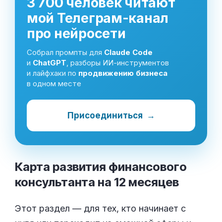
3 700 человек читают
мой Телеграм-канал
про нейросети
Собрал промпты для
Claude Code
и
ChatGPT
, разборы ИИ-инструментов
и лайфхаки по
продвижению бизнеса
в одном месте
Присоединиться
→
Карта развития финансового
консультанта на 12
месяцев
Этот раздел — для тех, кто начинает с