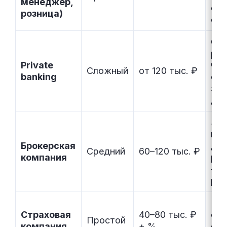
менеджер,
обу
розница)
счё
Опы
реп
Private
час
Сложный
от 120 тыс. ₽
banking
сер
эко
ди
Зна
инс
Брокерская
для
Средний
60–120 тыс. ₽
компания
рек
— а
рее
Пр
Страховая
40–80 тыс. ₽
ос
Простой
компания
+ %
стр