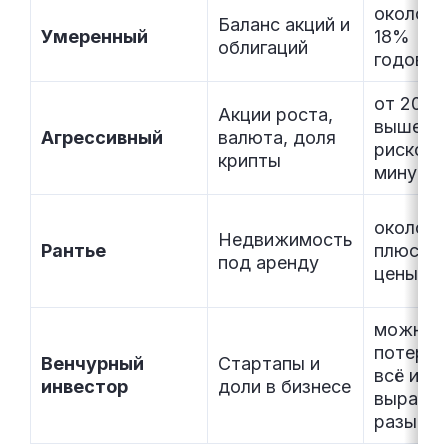
около 1
Баланс акций и
Умеренный
18%
облигаций
годовых
от 20% 
Акции роста,
выше, с
Агрессивный
валюта, доля
риском
крипты
минуса
около 5
Недвижимость
Рантье
плюс ро
под аренду
цены жи
можно
потерят
Венчурный
Стартапы и
всё или
инвестор
доли в бизнесе
вырасти
разы