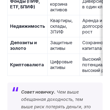
Фонды (ПИФ,
Диверсифик
корзина
ETF, БПИФ)
в один клик
активов
Квартиры,
Аренда и
Недвижимость
склады,
долгосрочн
ЗПИФ
рост
Депозиты и
Защитные
Сохранност
золото
активы
капитала
Высокий
Цифровые
Криптовалюта
потенциал и
активы
высокий рис
Совет новичку.
Чем выше
обещанная доходность, тем
выше риск потерять деньги, это