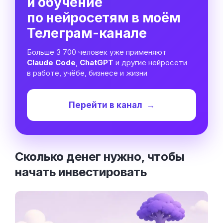
и обучение
по нейросетям в моём
Телеграм-канале
Больше 3 700 человек уже применяют
Claude Code
,
ChatGPT
и другие нейросети
в работе, учёбе, бизнесе и жизни
Перейти в канал
→
Сколько денег нужно, чтобы
начать
инвестировать