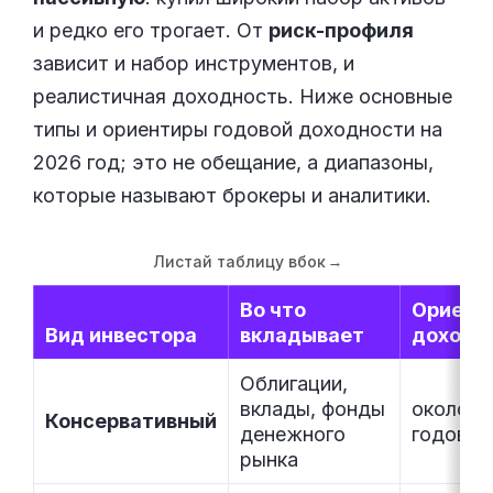
и редко его трогает. От
риск-профиля
зависит и набор инструментов, и
реалистичная доходность. Ниже основные
типы и ориентиры годовой доходности на
2026 год; это не обещание, а диапазоны,
которые называют брокеры и аналитики.
Листай таблицу вбок
→
Во что
Ориент
Вид инвестора
вкладывает
доходн
Облигации,
вклады, фонды
около 7
Консервативный
денежного
годовых
рынка