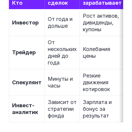
Кто
сделок
зарабатывает
П
Рост активов,
От года и
Ф
Инвестор
дивиденды,
дольше
а
купоны
От
нескольких
Колебания
Т
Трейдер
дней до
цены
а
года
Резкие
Минуты и
С
Спекулянт
движения
часы
р
котировок
Зависит от
Зарплата и
Инвест-
Г
стратегии
бонус за
аналитик
к
фонда
результат