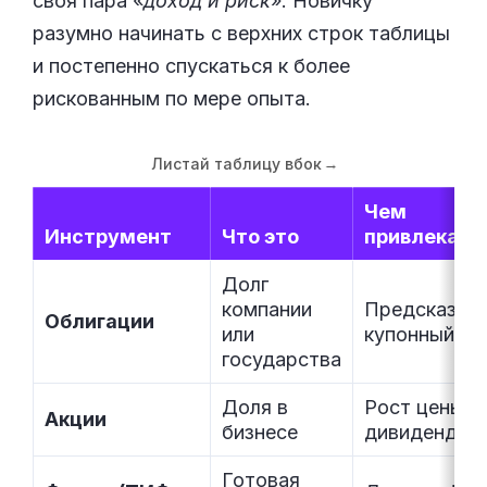
своя пара «
доход и риск
». Новичку
разумно начинать с верхних строк таблицы
и постепенно спускаться к более
рискованным по мере опыта.
Листай таблицу вбок
→
Чем
Инструмент
Что это
привлекает
Долг
компании
Предсказуе
Облигации
или
купонный до
государства
Доля в
Рост цены и
Акции
бизнесе
дивиденды
Готовая