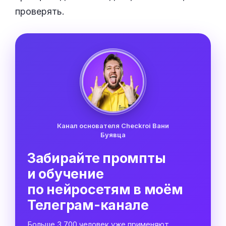
проверять.
Канал основателя Checkroi Вани
Буявца
Забирайте промпты
и обучение
по нейросетям в моём
Телеграм-канале
Больше 3 700 человек уже применяют