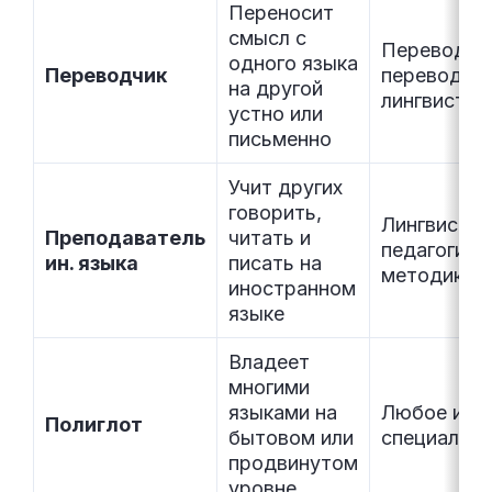
Переносит
смысл с
Перевод и
одного языка
Переводчик
переводов
на другой
лингвистик
устно или
письменно
Учит других
говорить,
Лингвистик
Преподаватель
читать и
педагогика,
ин. языка
писать на
методика
иностранном
языке
Владеет
многими
языками на
Любое или 
Полиглот
бытовом или
специально
продвинутом
уровне