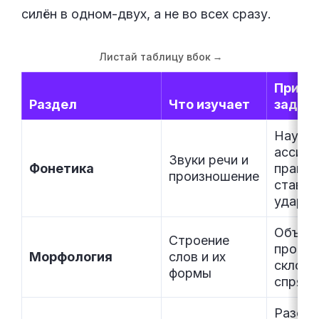
силён в одном-двух, а не во всех сразу.
Листай таблицу вбок
→
Приме
Раздел
Что изучает
задач
Научи
ассист
Звуки речи и
Фонетика
правил
произношение
ставит
ударен
Объяс
Строение
прогр
Морфология
слов и их
склоне
формы
спряж
Разобр