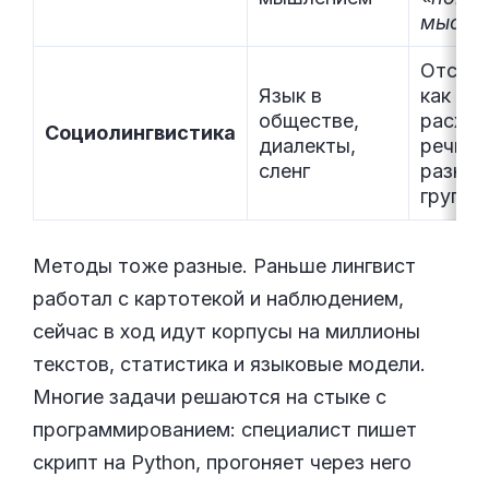
мысль
Отслед
Язык в
как
обществе,
расход
Социолингвистика
диалекты,
речь у
сленг
разных
групп
Методы тоже разные. Раньше лингвист
работал с картотекой и наблюдением,
сейчас в ход идут корпусы на миллионы
текстов, статистика и языковые модели.
Многие задачи решаются на стыке с
программированием: специалист пишет
скрипт на Python, прогоняет через него