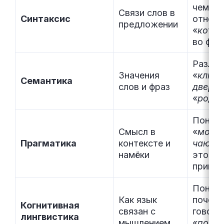
чему
Связи слов в
Синтаксис
относи
предложении
«
кото
во фра
Различ
Значения
«
ключ 
Семантика
слов и фраз
двери
»
«
родн
Понять
Смысл в
«
может
Прагматика
контексте и
чаю?
»
намёки
это
пригла
Понять
Как язык
почем
Когнитивная
связан с
говори
лингвистика
мышлением
«
пойм