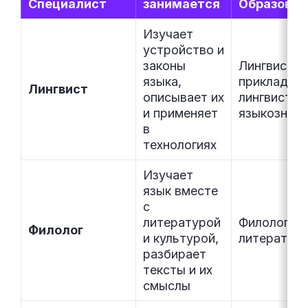
Специалист
занимается
Образован
Изучает
устройство и
законы
Лингвистик
языка,
прикладна
Лингвист
описывает их
лингвистик
и применяет
языкознани
в
технологиях
Изучает
язык вместе
с
литературой
Филология,
Филолог
и культурой,
литератур
разбирает
тексты и их
смыслы